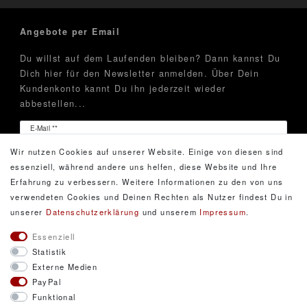
Angebote per Email
Du willst auf dem Laufenden bleiben? Dann kannst Du
Dich hier für den Newsletter anmelden. Über Dein
Kundenkonto kannt Du ihn jederzeit wieder
abbestellen...
Newsletter
E-Mail **
Honig
Wir nutzen Cookies auf unserer Website. Einige von diesen sind
Hiermit bestätige ich, dass ich die
Daten­schutz­erklärung
essenziell, während andere uns helfen, diese Website und Ihre
gelesen habe. Meine Einwilligung kann ich jederzeit
Erfahrung zu verbessern. Weitere Informationen zu den von uns
widerrufen.**
verwendeten Cookies und Deinen Rechten als Nutzer findest Du in
unserer
Daten­schutz­erklärung
und unserem
Impressum
.
Abonnieren
Essenziell
Statistik
** Hierbei handelt es sich um ein Pflichtfeld.
Externe Medien
PayPal
Funktional