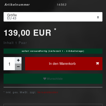
Artikelnummer
14563
Größe
*
139,00 EUR
Inhalt
1
Paar
sofort versandfertig (Lieferzeit 1 - 3 Arbeitstage)
In den Warenkorb
Wunschliste
* inkl. ges. MwSt. zzgl.
Versandkosten