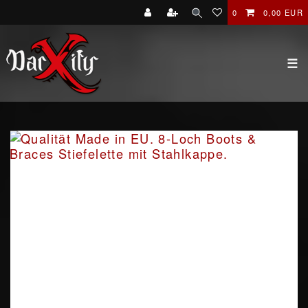
0
0,00 EUR
☰