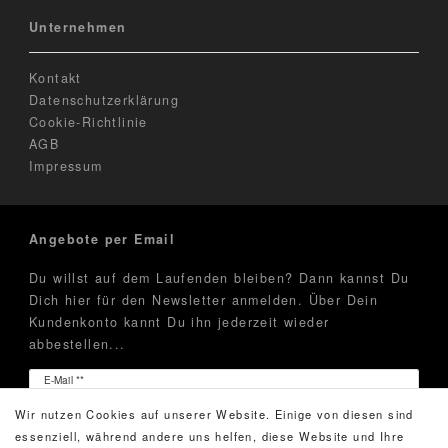
Unternehmen
Kontakt
Datenschutzerklärung
Cookie-Richtlinie
AGB
Impressum
Angebote per Email
Du willst auf dem Laufenden bleiben? Dann kannst Du
Dich hier für den Newsletter anmelden. Über Dein
Kundenkonto kannt Du ihn jederzeit wieder
abbestellen...
Newsletter
E-Mail **
Honig
Wir nutzen Cookies auf unserer Website. Einige von diesen sind
Hiermit bestätige ich, dass ich die
Daten­schutz­erklärung
essenziell, während andere uns helfen, diese Website und Ihre