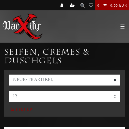
0
0,00 EUR
☰
Seifen, Cremes &
Duschgels
Filter