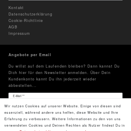
Kontakt
Datenschutzerklärung
Cookie-Richtlinie
AGB
Impressum
Angebote per Email
Du willst auf dem Laufenden bleiben? Dann kannst Du
Dich hier für den Newsletter anmelden. Über Dein
Kundenkonto kannt Du ihn jederzeit wieder
abbestellen...
Newsletter
E-Mail **
Honig
Wir nutzen Cookies auf unserer Website. Einige von diesen sind
Hiermit bestätige ich, dass ich die
Daten­schutz­erklärung
essenziell, während andere uns helfen, diese Website und Ihre
gelesen habe. Meine Einwilligung kann ich jederzeit
Erfahrung zu verbessern. Weitere Informationen zu den von uns
widerrufen.**
verwendeten Cookies und Deinen Rechten als Nutzer findest Du in