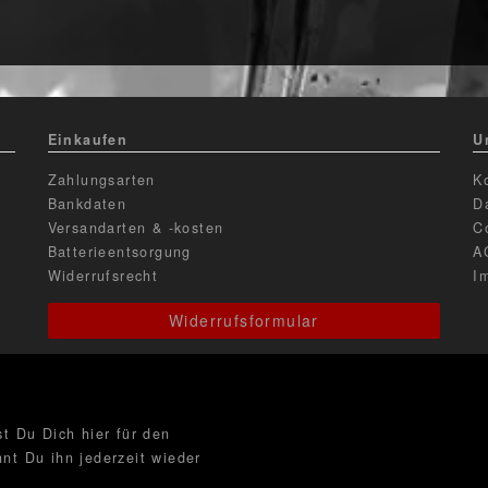
Einkaufen
U
Zahlungsarten
K
Bankdaten
D
Versandarten & -kosten
C
Batterieentsorgung
A
Widerrufsrecht
I
Widerrufsformular
t Du Dich hier für den
nt Du ihn jederzeit wieder