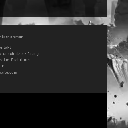
nternehmen
ontakt
atenschutzerklärung
ookie-Richtlinie
GB
mpressum