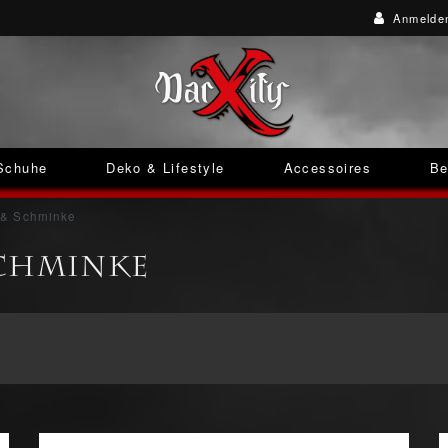
Anmelde
Schuhe
Deko & Lifestyle
Accessoires
Be
& Schminke
Schminke