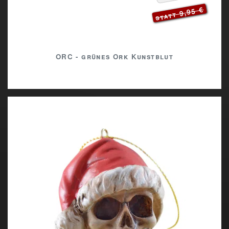
statt 9,95 €
ORC - grünes Ork Kunstblut