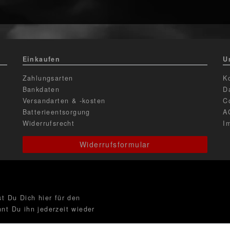
Einkaufen
U
Zahlungsarten
K
Bankdaten
D
Versandarten & -kosten
C
Batterieentsorgung
A
Widerrufsrecht
I
Widerrufsformular
t Du Dich hier für den
nt Du ihn jederzeit wieder