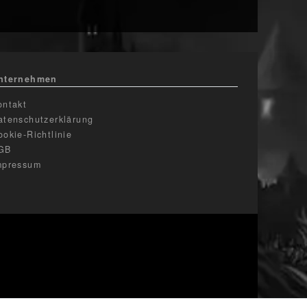
nternehmen
ontakt
atenschutzerklärung
ookie-Richtlinie
GB
mpressum