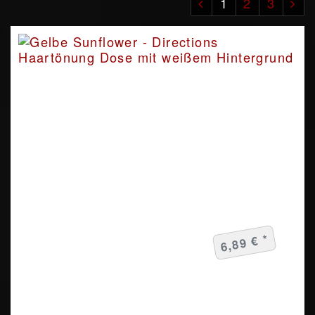
1
2
3
6,89 € *