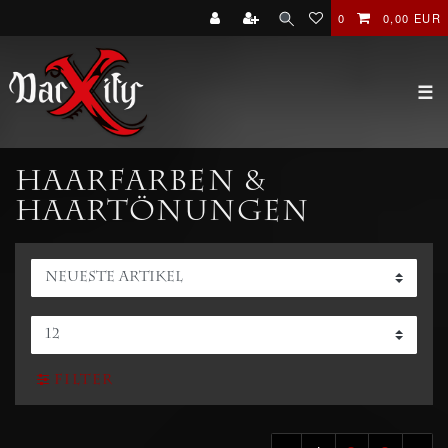
0
0,00 EUR
☰
Haarfarben &
Haartönungen
Filter