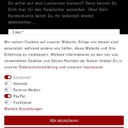
Du willst auf dem Laufenden bleiben? Dann kannst Du
Dich hier für den Newsletter anmelden. Über Dein
Kundenkonto kannt Du ihn jederzeit wieder
abbestellen...
Newsletter
E-Mail **
Honig
Wir nutzen Cookies auf unserer Website. Einige von diesen sind
Hiermit bestätige ich, dass ich die
Daten­schutz­erklärung
essenziell, während andere uns helfen, diese Website und Ihre
gelesen habe. Meine Einwilligung kann ich jederzeit
Erfahrung zu verbessern. Weitere Informationen zu den von uns
widerrufen.**
verwendeten Cookies und Deinen Rechten als Nutzer findest Du in
unserer
Daten­schutz­erklärung
und unserem
Impressum
.
Abonnieren
Essenziell
Statistik
** Hierbei handelt es sich um ein Pflichtfeld.
Externe Medien
PayPal
Funktional
© Copyright 2026 DarXity GbR. Gestaltung, Design
Weitere Einstellungen
und Style durch DarXity GbR. Alle Rechte
Alle akzeptieren
vorbehalten.
Alle Preise inklusive gesetzlicher Mehrwertsteuer und