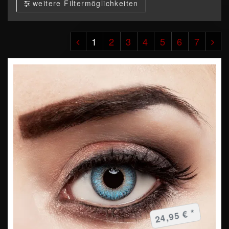
weitere Filtermöglichkeiten
1
2
3
4
5
6
7
24,95 € *