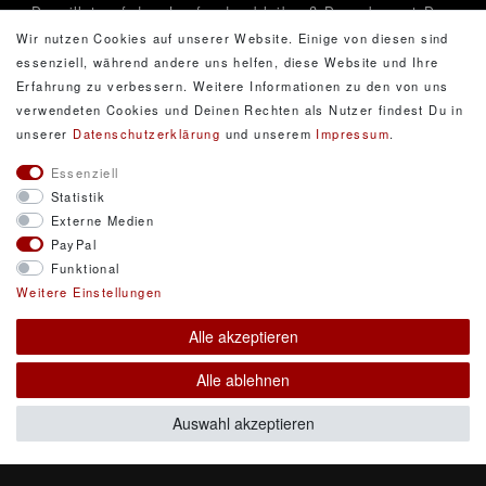
Du willst auf dem Laufenden bleiben? Dann kannst Du
Dich hier für den Newsletter anmelden. Über Dein
Wir nutzen Cookies auf unserer Website. Einige von diesen sind
Kundenkonto kannt Du ihn jederzeit wieder
essenziell, während andere uns helfen, diese Website und Ihre
abbestellen...
Erfahrung zu verbessern. Weitere Informationen zu den von uns
verwendeten Cookies und Deinen Rechten als Nutzer findest Du in
Newsletter
E-Mail **
unserer
Daten­schutz­erklärung
und unserem
Impressum
.
Honig
Essenziell
Hiermit bestätige ich, dass ich die
Daten­schutz­erklärung
Statistik
gelesen habe. Meine Einwilligung kann ich jederzeit
Externe Medien
widerrufen.**
PayPal
Funktional
Abonnieren
Weitere Einstellungen
** Hierbei handelt es sich um ein Pflichtfeld.
Alle akzeptieren
Alle ablehnen
© Copyright 2026 DarXity GbR. Gestaltung, Design
Auswahl akzeptieren
und Style durch DarXity GbR. Alle Rechte
vorbehalten.
Alle Preise inklusive gesetzlicher Mehrwertsteuer und