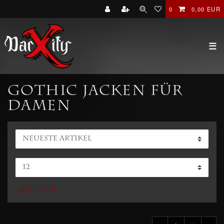
0
0,00 EUR
☰
Gothic Jacken für
Damen
Filter