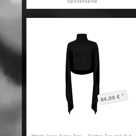
Spitzenkante
84,00 € *
Witch Crop Cape Top – Gothic-Top mit Cut-