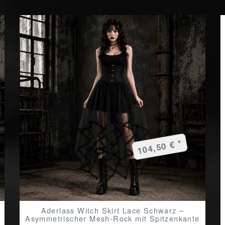
104,50 € *
Aderlass Witch Skirt Lace Schwarz –
Asymmetrischer Mesh-Rock mit Spitzenkante