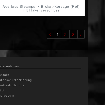
Aderlass Steampunk Brokat-Korsage (Rot)
mit Hakenverschluss
1
2
3
nternehmen
ontakt
atenschutzerklärung
ookie-Richtlinie
GB
mpressum