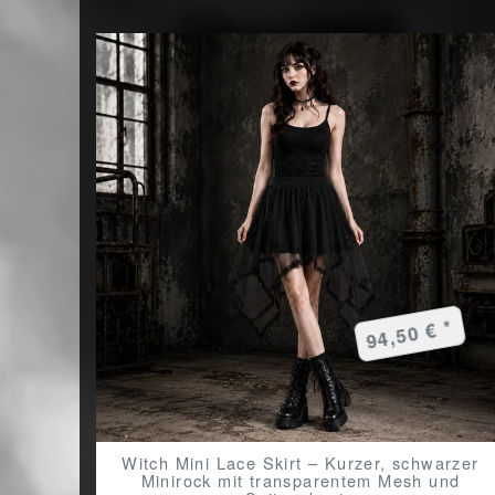
94,50 € *
Witch Mini Lace Skirt – Kurzer, schwarzer
Minirock mit transparentem Mesh und