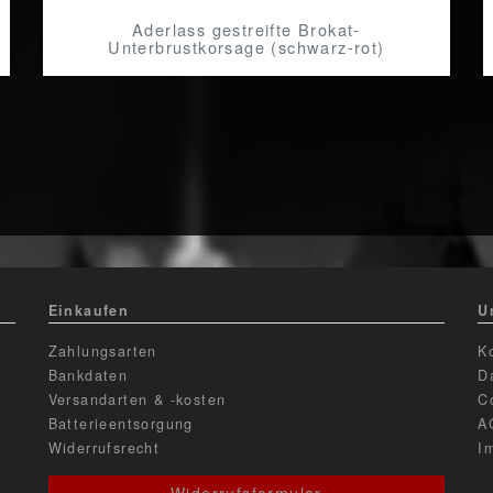
Aderlass gestreifte Brokat-
Unterbrustkorsage (schwarz-rot)
Einkaufen
U
Zahlungsarten
K
Bankdaten
D
Versandarten & -kosten
C
Batterieentsorgung
A
Widerrufsrecht
I