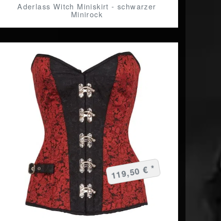
Aderlass Witch Miniskirt - schwarzer
Minirock
119,50 € *