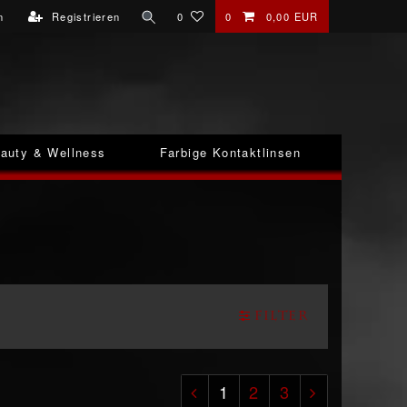
n
Registrieren
0
0
0,00 EUR
auty & Wellness
Farbige Kontaktlinsen
Filter
1
2
3