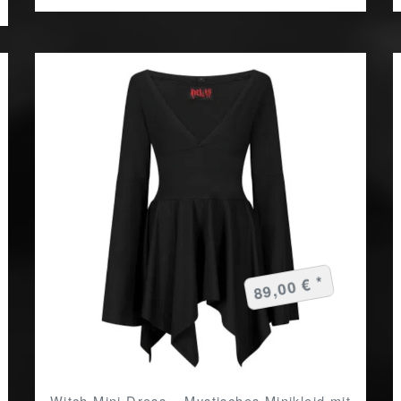
89,00 € *
Witch Mini Dress – Mystisches Minikleid mit