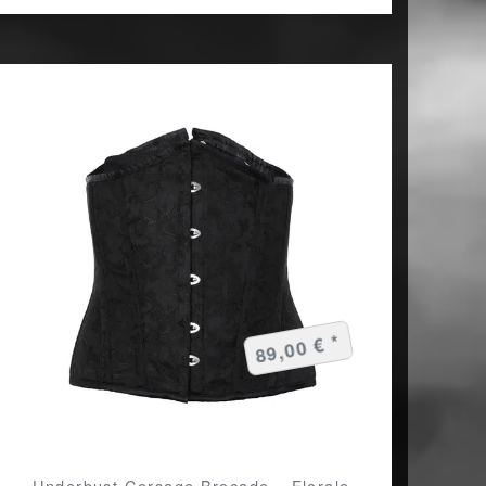
89,00 € *
Underbust Corsage Brocade – Florale