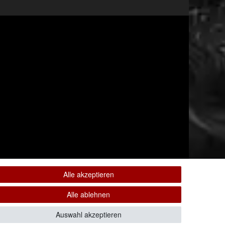
Alle akzeptieren
Alle ablehnen
Alle Rechte vorbehalten.
Auswahl akzeptieren
ten. * Pflichtfeld