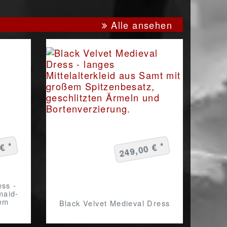
Alle ansehen
€ *
249,00 € *
ss -
maid-
gem
Black Velvet Medieval Dress