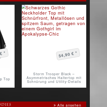
€ *
54,90 € *
Storm Trooper Black –
Asymmetrisches Haltertop mit
op Top
Schnürung und Utility-Details
Alle ansehen
dies