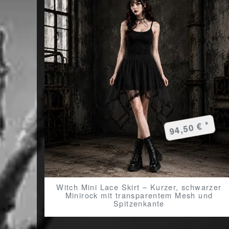
94,50 € *
Witch Mini Lace Skirt – Kurzer, schwarzer
Minirock mit transparentem Mesh und
Spitzenkante