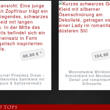
104,90 
69,90 € *
Moonshadow Miniklei
urnal Priestess Dress –
Schnürkleid mit Mondsi
rbetontes Samtkleid mit
Detail und romantisc
puze & Spitzeneinsatz
Silhouette
d Tops