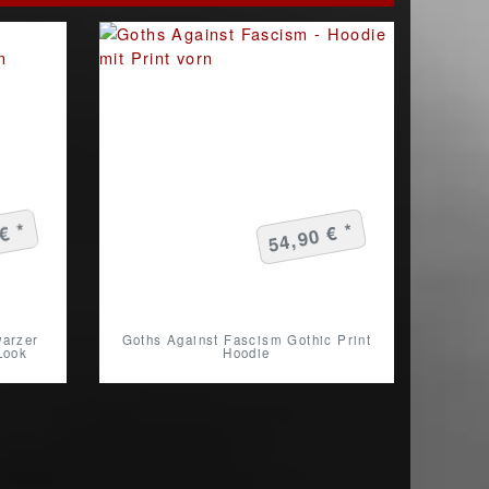
€ *
54,90 € *
warzer
Goths Against Fascism Gothic Print
Look
Hoodie