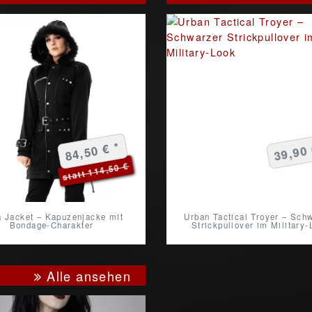
84,50 € *
39,90 
statt 114,50 €
 Jacket – Kapuzenjacke mit
Urban Tactical Troyer – Sch
Bondage-Charakter
Strickpullover im Military-
Alle ansehen