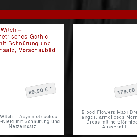
179,00 
89,90 € *
Blood Flowers Maxi Dre
 Witch – Asymmetrisches
langes, ärmelloses Mer
c-Kleid mit Schnürung und
Dress mit herzförmi
Netzeinsatz
Ausschnitt