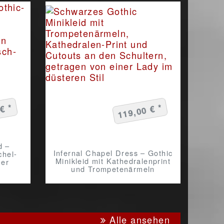
€ *
119,00 € *
d –
Infernal Chapel Dress – Gothic
chel-
Minikleid mit Kathedralenprint
her
und Trompetenärmeln
Alle ansehen