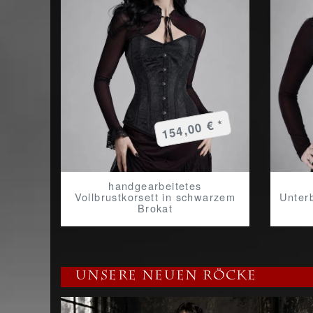
154,00 € *
handgearbeitetes
Vollbrustkorsett in schwarzem
Unter
Brokat
Unsere neuen Röcke