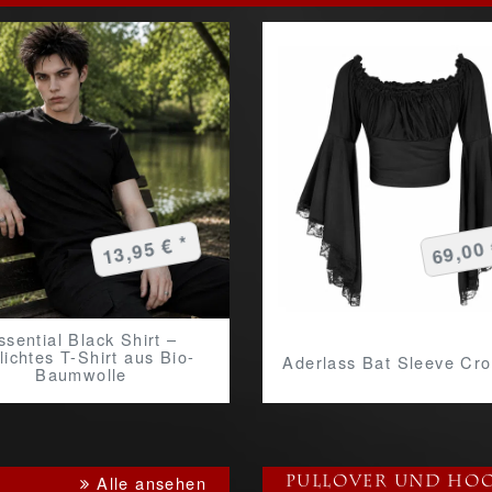
13,95 € *
69,00 
ssential Black Shirt –
lichtes T-Shirt aus Bio-
Aderlass Bat Sleeve Cr
Baumwolle
Alle ansehen
Pullover und Hoo