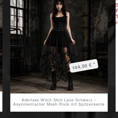
104,50 € *
Aderlass Witch Skirt Lace Schwarz –
Asymmetrischer Mesh-Rock mit Spitzenkante