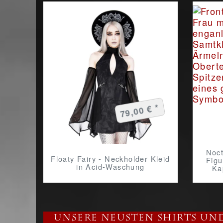
79,00 € *
Noct
Floaty Fairy - Neckholder Kleid
Figu
in Acid-Waschung
Ka
Unsere neusten Shirts un