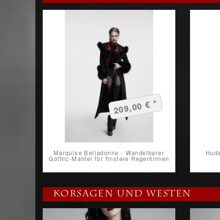
209,00 € *
Marquise Belladonna - Wandelbarer
Huda
Gothic-Mantel für finstere Regentinnen
Korsagen und Westen