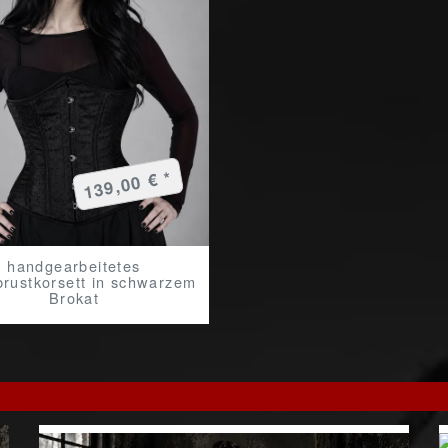
139,00 € *
handgearbeitetes
brustkorsett in schwarzem
Brokat