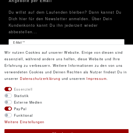
Angebote per Email
Du willst auf dem Laufenden bleiben? Dann kannst Du
Dich hier für den Newsletter anmelden. Über Dein
Kundenkonto kannt Du ihn jederzeit wieder
abbestellen...
Newsletter
E-Mail **
Honig
Wir nutzen Cookies auf unserer Website. Einige von diesen sind
Hiermit bestätige ich, dass ich die
Daten­schutz­erklärung
essenziell, während andere uns helfen, diese Website und Ihre
gelesen habe. Meine Einwilligung kann ich jederzeit
Erfahrung zu verbessern. Weitere Informationen zu den von uns
widerrufen.**
verwendeten Cookies und Deinen Rechten als Nutzer findest Du in
unserer
Daten­schutz­erklärung
und unserem
Impressum
.
Abonnieren
Essenziell
Statistik
** Hierbei handelt es sich um ein Pflichtfeld.
Externe Medien
PayPal
Funktional
© Copyright 2026 DarXity GbR. Gestaltung, Design
Weitere Einstellungen
und Style durch DarXity GbR. Alle Rechte