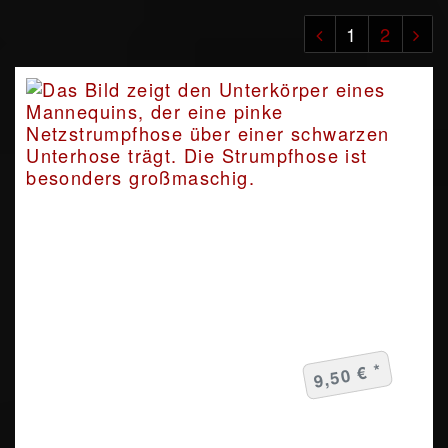
1
2
9,50 € *