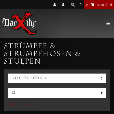
0
0,00 EUR
☰
Strümpfe &
Strumpfhosen &
Stulpen
Filter