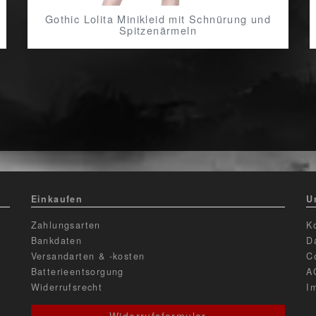
Gothic Lolita Minikleid mit Schnürung und
Spitzenärmeln
Einkaufen
U
Zahlungsarten
K
Bankdaten
D
Versandarten & -kosten
C
Batterieentsorgung
A
Widerrufsrecht
I