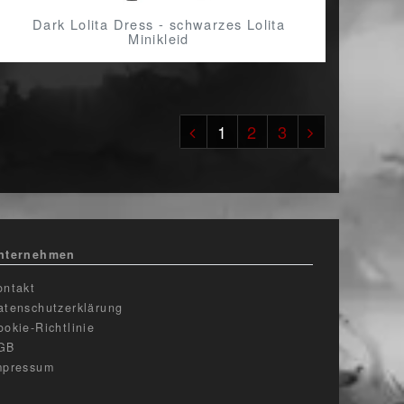
Dark Lolita Dress - schwarzes Lolita
Minikleid
1
2
3
nternehmen
ontakt
atenschutzerklärung
ookie-Richtlinie
GB
mpressum