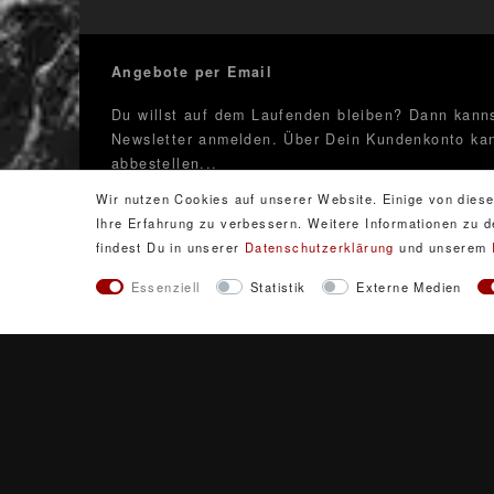
Angebote per Email
Du willst auf dem Laufenden bleiben? Dann kanns
Newsletter anmelden. Über Dein Kundenkonto kan
abbestellen...
Wir nutzen Cookies auf unserer Website. Einige von diese
Newsletter
E-Mail **
Ihre Erfahrung zu verbessern. Weitere Informationen zu
Honig
findest Du in unserer
Daten­schutz­erklärung
und unserem
Hiermit bestätige ich, dass ich die
Daten­schutz­erkläru
Essenziell
Statistik
Externe Medien
Einwilligung kann ich jederzeit widerrufen.**
Abonnieren
** Hierbe
© Copyright 2026 DarXit
Alle Preise inklu