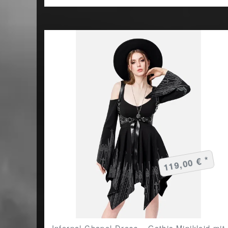
119,00 € *
Infernal Chapel Dress – Gothic Minikleid mit