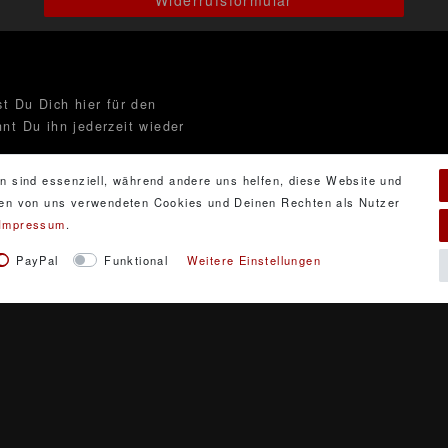
Widerrufsformular
t Du Dich hier für den
nt Du ihn jederzeit wieder
n sind essenziell, während andere uns helfen, diese Website und
 den von uns verwendeten Cookies und Deinen Rechten als Nutzer
Impressum
.
ng
gelesen habe. Meine
PayPal
Funktional
Weitere Einstellungen
i handelt es sich um ein Pflichtfeld.
y GbR. Gestaltung, Design und Style durch DarXity GbR. 
sive gesetzlicher Mehrwertsteuer und zuzüglich Versandkos