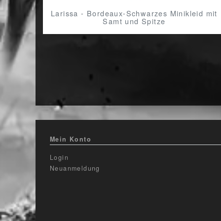
Larissa - Bordeaux-Schwarzes Minikleid mit
Samt und Spitze
Mein Konto
Login
Neuanmeldung