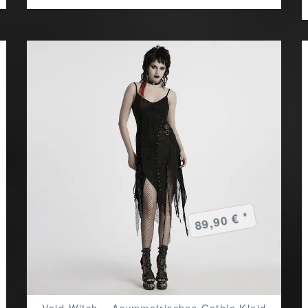
89,90 € *
Void Witch – Asymmetrisches Gothic-Kleid