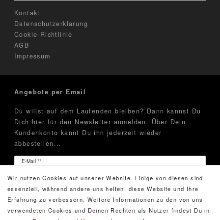
Kontakt
Datenschutzerklärung
Cookie-Richtlinie
AGB
Impressum
Angebote per Email
Du willst auf dem Laufenden bleiben? Dann kannst Du
Dich hier für den Newsletter anmelden. Über Dein
Kundenkonto kannt Du ihn jederzeit wieder
abbestellen...
Newsletter
E-Mail **
Honig
Wir nutzen Cookies auf unserer Website. Einige von diesen sind
Hiermit bestätige ich, dass ich die
Daten­schutz­erklärung
essenziell, während andere uns helfen, diese Website und Ihre
gelesen habe. Meine Einwilligung kann ich jederzeit
Erfahrung zu verbessern. Weitere Informationen zu den von uns
widerrufen.**
verwendeten Cookies und Deinen Rechten als Nutzer findest Du in