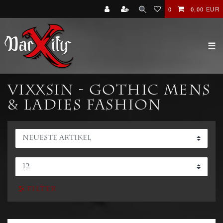
0
0,00 EUR
☰
Vixxsin - Gothic Mens
& Ladies Fashion
Filter