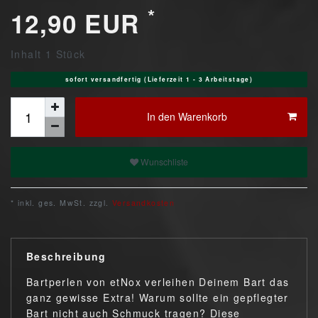
*
12,90 EUR
Inhalt
1
Stück
sofort versandfertig (Lieferzeit 1 - 3 Arbeitstage)
In den Warenkorb
Wunschliste
* inkl. ges. MwSt. zzgl.
Versandkosten
Beschreibung
Bartperlen von etNox verleihen Deinem Bart das
ganz gewisse Extra! Warum sollte ein gepflegter
Bart nicht auch Schmuck tragen? Diese