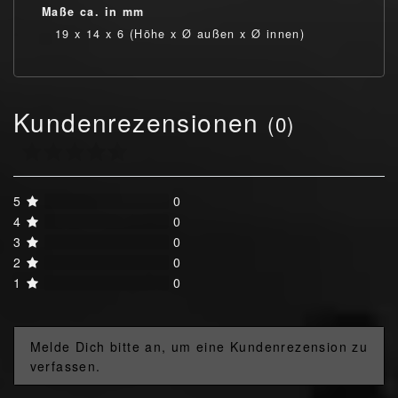
Maße ca. in mm
19 x 14 x 6 (Höhe x Ø außen x Ø innen)
Kundenrezensionen
(0)
5
0
4
0
3
0
2
0
1
0
Melde Dich bitte an, um eine Kundenrezension zu
verfassen.