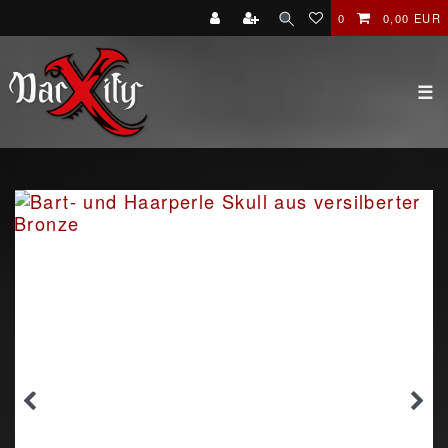
0
0,00 EUR
☰