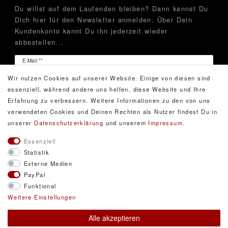
Du willst auf dem Laufenden bleiben? Dann kannst Du
Dich hier für den Newsletter anmelden. Über Dein
Kundenkonto kannt Du ihn jederzeit wieder
abbestellen...
Newsletter
E-Mail **
Honig
Wir nutzen Cookies auf unserer Website. Einige von diesen sind
Hiermit bestätige ich, dass ich die
Daten­schutz­erklärung
essenziell, während andere uns helfen, diese Website und Ihre
gelesen habe. Meine Einwilligung kann ich jederzeit
Erfahrung zu verbessern. Weitere Informationen zu den von uns
widerrufen.**
verwendeten Cookies und Deinen Rechten als Nutzer findest Du in
unserer
Daten­schutz­erklärung
und unserem
Impressum
.
Abonnieren
Essenziell
Statistik
** Hierbei handelt es sich um ein Pflichtfeld.
Externe Medien
PayPal
Funktional
© Copyright 2026 DarXity GbR. Gestaltung, Design
Weitere Einstellungen
und Style durch DarXity GbR. Alle Rechte
Alle akzeptieren
vorbehalten.