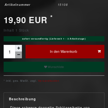
Artikelnummer
15108
*
19,90 EUR
Inhalt
1
Stück
sofort versandfertig (Lieferzeit 1 - 3 Arbeitstage)
In den Warenkorb
Wunschliste
* inkl. ges. MwSt. zzgl.
Versandkosten
Beschreibung
Diese schwere doppelte Schlüsselkette von