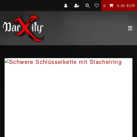
0
0,00 EUR
☰