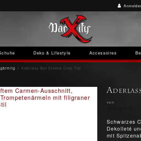
Anmelde
Schuhe
Deko & Lifestyle
Accessoires
Be
gärmlig
Aderlass Bat Sleeve Crop Top
Aderlas
von
Schwarzes Cr
Dekolleté un
mit Spitzena