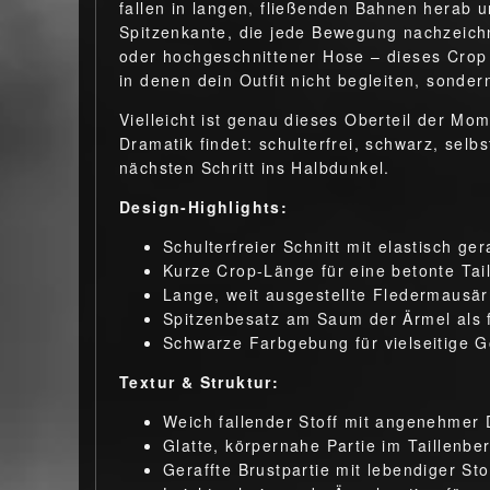
fallen in langen, fließenden Bahnen herab u
Spitzenkante, die jede Bewegung nachzeich
oder hochgeschnittener Hose – dieses Crop 
in denen dein Outfit nicht begleiten, sondern
Vielleicht ist genau dieses Oberteil der Mom
Dramatik findet: schulterfrei, schwarz, selb
nächsten Schritt ins Halbdunkel.
Design-Highlights:
Schulterfreier Schnitt mit elastisch ge
Kurze Crop-Länge für eine betonte Tail
Lange, weit ausgestellte Fledermausär
Spitzenbesatz am Saum der Ärmel als 
Schwarze Farbgebung für vielseitige G
Textur & Struktur:
Weich fallender Stoff mit angenehmer 
Glatte, körpernahe Partie im Taillenbe
Geraffte Brustpartie mit lebendiger St