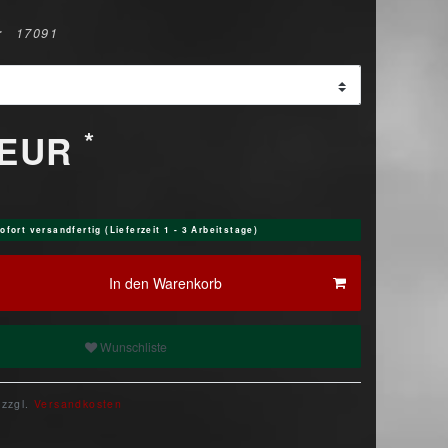
r
17091
*
 EUR
ofort versandfertig (Lieferzeit 1 - 3 Arbeitstage)
In den Warenkorb
Wunschliste
 zzgl.
Versandkosten