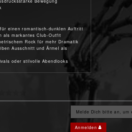
ausdrucksstarke Bewegung
k
ür einen romantisch-dunklen Auftritt
n als markantes Club-Outfit
metrischem Rock für mehr Dramatik
eiben Ausschnitt und Ärmel als
ivals oder stilvolle Abendlooks
Melde Dich bitte an, um
Anmelden