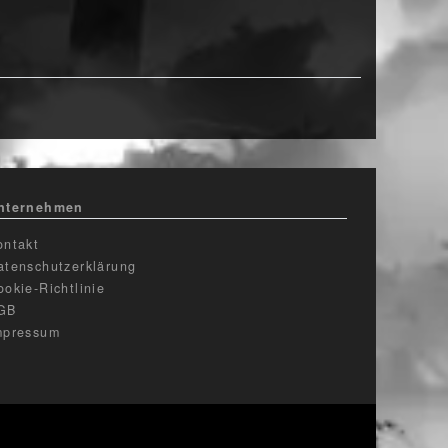
nternehmen
ontakt
atenschutzerklärung
ookie-Richtlinie
GB
mpressum