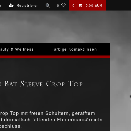
n
Registrieren
0
0
0,00 EUR
auty & Wellness
Farbige Kontaktlinsen
s Bat Sleeve Crop Top
op Top mit freien Schultern, gerafftem
d dramatisch fallenden Fledermausärmeln
bschluss.