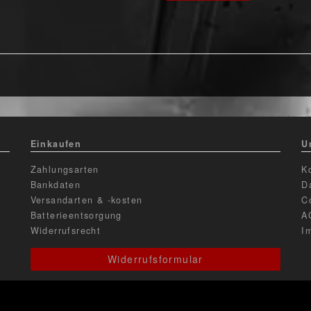
Einkaufen
U
Zahlungsarten
K
Bankdaten
D
Versandarten & -kosten
C
Batterieentsorgung
A
Widerrufsrecht
I
Widerrufsformular