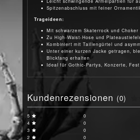
Leicht schwingende Ärmelpartien für 
Spitzenabschluss mit feiner Ornamenti
Trageideen:
Mit schwarzem Skaterrock und Choker f
Zu High-Waist-Hose und Plateaustiefel
Kombiniert mit Taillengürtel und asym
Unter einer kurzen Jacke getragen, bl
Blickfang erhalten
Ideal für Gothic-Partys, Konzerte, Fest
Kundenrezensionen
(0)
5
0
4
0
3
0
2
0