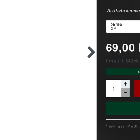
Artikelnumme
Größe
69,00
Inhalt
1
Stück
s
* inkl. ges. MwSt.