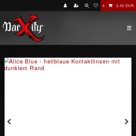
0
0,00 EUR
☰