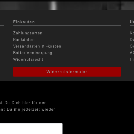
Einkaufen
U
Zahlungsarten
K
Bankdaten
D
Versandarten & -kosten
C
Batterieentsorgung
A
Widerrufsrecht
I
Widerrufsformular
t Du Dich hier für den
nt Du ihn jederzeit wieder