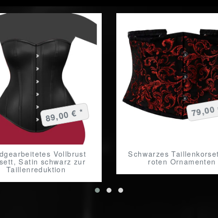
79,00 
89,00 € *
dgearbeitetes Vollbrust
Schwarzes Taillenkorset
sett, Satin schwarz zur
roten Ornamenten
Taillenreduktion