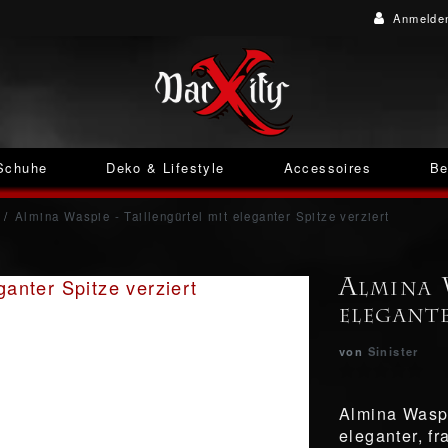
Anmelde
Schuhe
Deko & Lifestyle
Accessoires
Be
Almina Waspie - Taillengürtel mit eleganter Spitze verziert
Almina 
elegante
von
Sinister
Almina Waspi
eleganter, fr