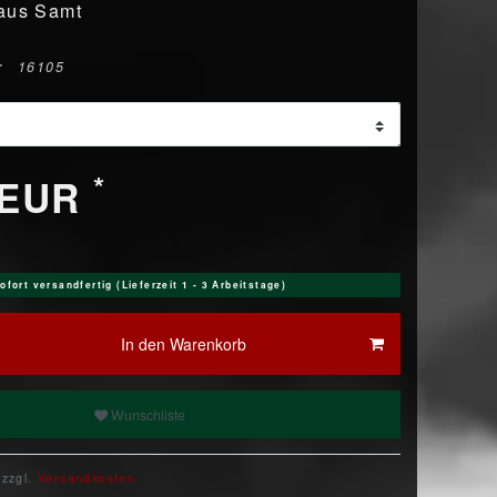
 aus Samt
r
16105
*
 EUR
ofort versandfertig (Lieferzeit 1 - 3 Arbeitstage)
In den Warenkorb
Wunschliste
 zzgl.
Versandkosten