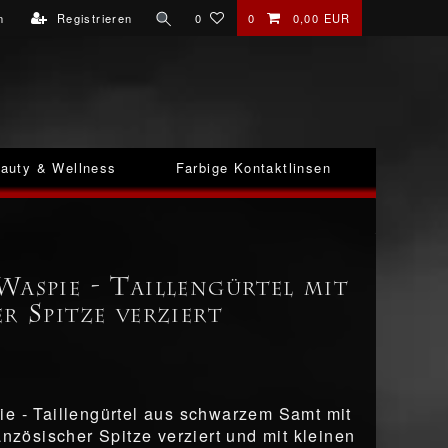
n
Registrieren
0
0
0,00 EUR
auty & Wellness
Farbige Kontaktlinsen
Waspie - Taillengürtel mit
r Spitze verziert
e - Taillengürtel aus schwarzem Samt mit
anzösischer Spitze verziert und mit kleinen