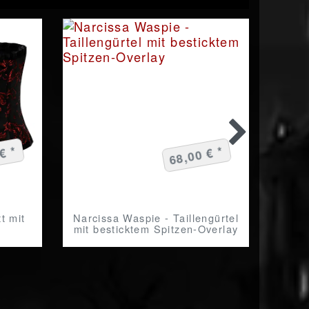
€ *
68,00 € *
t mit
Narcissa Waspie - Taillengürtel
Li
mit besticktem Spitzen-Overlay
T