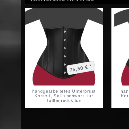
75,50 € *
handgearbeitetes Unterbrust
han
Korsett, Satin schwarz zur
Kor
Taillenreduktion