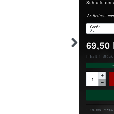
Schleifchen
Artikelnumme
Größe
69,50
Inhalt
1
Stück
s
* inkl. ges. MwSt.