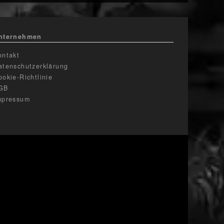
nternehmen
ontakt
atenschutzerklärung
ookie-Richtlinie
GB
mpressum