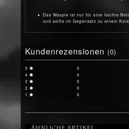
Das Waspie ist nur für eine leichte Be
und sollte im Gegensatz zu einem Korse
Kundenrezensionen
(0)
5
0
4
0
3
0
2
0
1
0
Ähnliche Artikel