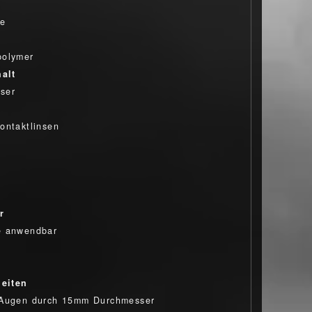
ue
polymer
alt
ser
ontaktlinsen
r
e anwendbar
eiten
 Augen durch 15mm Durchmesser