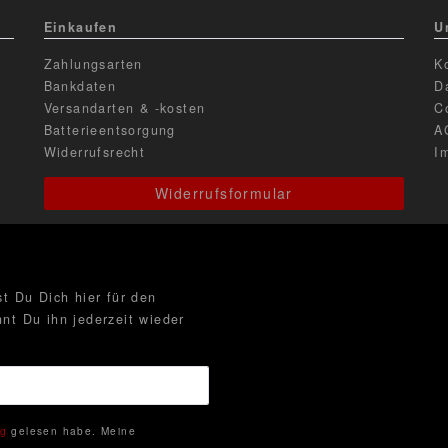
Einkaufen
U
Zahlungsarten
K
Bankdaten
D
Versandarten & -kosten
C
Batterieentsorgung
A
Widerrufsrecht
I
Widerrufsformular
t Du Dich hier für den
nt Du ihn jederzeit wieder
ng
gelesen habe. Meine