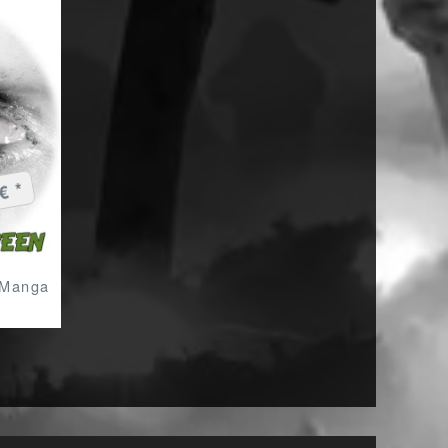
€ *
- Manga