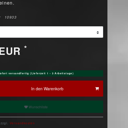
einen.
r
10933
*
 EUR
ofort versandfertig (Lieferzeit 1 - 3 Arbeitstage)
In den Warenkorb
Wunschliste
 zzgl.
Versandkosten