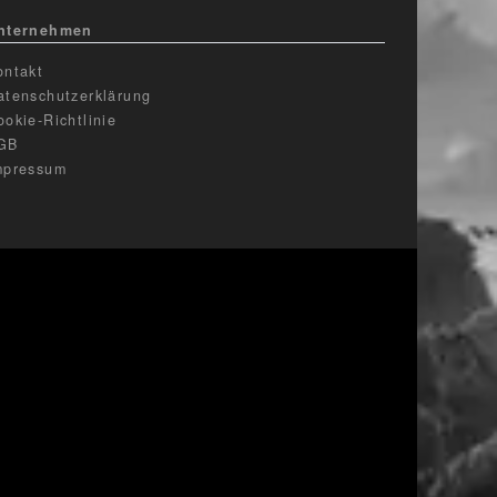
nternehmen
ontakt
atenschutzerklärung
ookie-Richtlinie
GB
mpressum