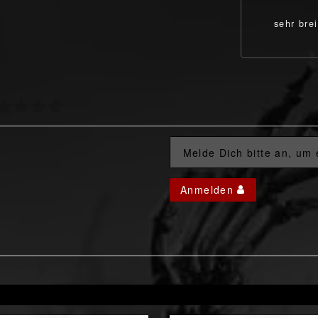
sehr brei
Melde Dich bitte an, um
Anmelden