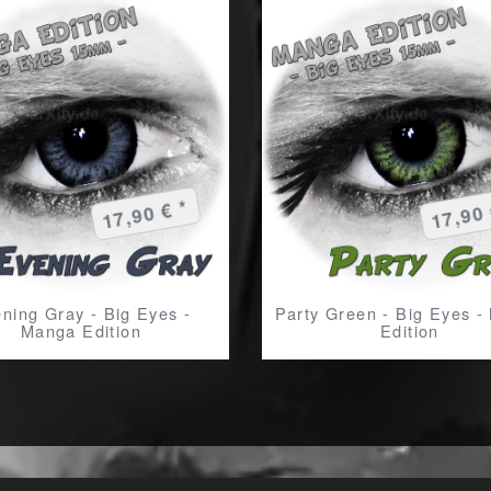
17,90 € *
17,90 
ning Gray - Big Eyes -
Party Green - Big Eyes 
Manga Edition
Edition