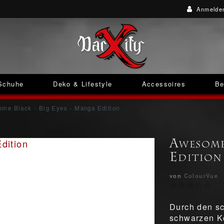
Anmelde
Schuhe
Deko & Lifestyle
Accessoires
Be
me Black - Big Eyes - Manga Edition
Awesome
Edition
von
ColourVue
Durch den sc
schwarzen K