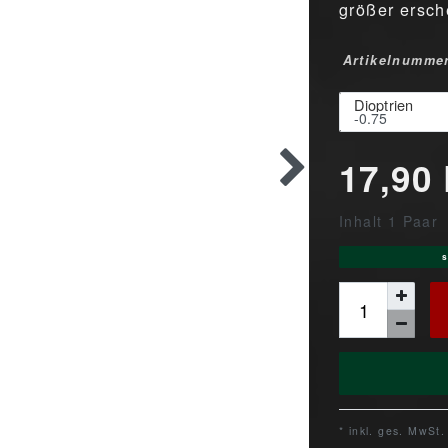
größer ersch
Artikelnumme
Dioptrien
17,90
Inhalt
1
Paar
s
* inkl. ges. MwSt.