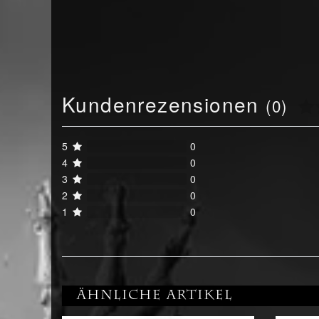
Kundenrezensionen
(0)
5
0
4
0
3
0
2
0
1
0
Ähnliche Artikel