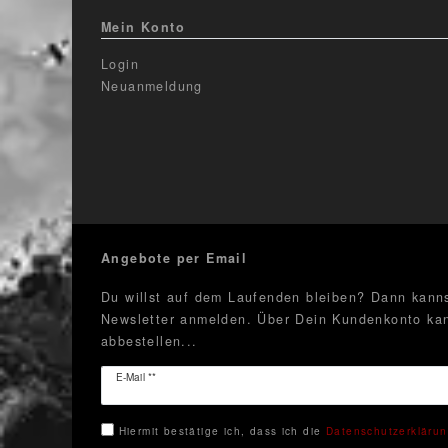
Mein Konto
Login
Neuanmeldung
Angebote per Email
Du willst auf dem Laufenden bleiben? Dann kanns
Newsletter anmelden. Über Dein Kundenkonto kan
abbestellen...
Newsletter
E-Mail **
Honig
Hiermit bestätige ich, dass ich die
Daten­schutz­erkläru