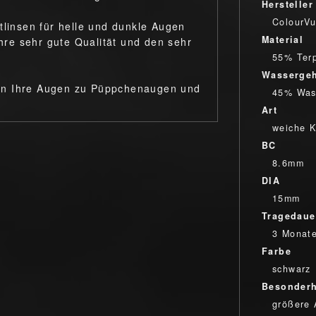
Hersteller
ColourV
tlinsen für helle und dunkle Augen
Material
re sehr gute Qualität und den sehr
55% Ter
Wassergeh
en Ihre Augen zu Püppchenaugen und
45% Was
Art
weiche K
BC
8.6mm
DIA
15mm
Tragedaue
3 Monat
Farbe
schwarz
Besonderh
größere