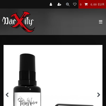
0
0,00 EUR
☰