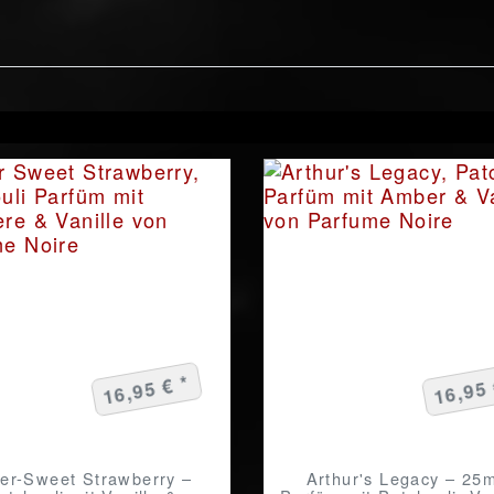
16,95 € *
16,95 
ter-Sweet Strawberry –
Arthur's Legacy – 25m