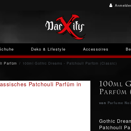
Anmelde
Schuhe
Deko & Lifestyle
Accessoires
Be
li Parfüm
100ml Gothic Dreams - Patchouli Parfüm (Classic)
100ml G
Parfüm (
von
Parfume Noi
Gothic Dream
Patchouli Pa