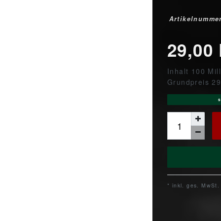
Artikelnumme
29,00
Inhalt
100
Mill
Grundpreis
29
s
* inkl. ges. MwSt.