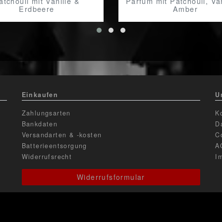
atchouli mit Vanille &
Parfüm mit Patchouli, Van
Erdbeere
Amber
Einkaufen
U
Zahlungsarten
K
Bankdaten
D
Versandarten & -kosten
C
Batterieentsorgung
A
Widerrufsrecht
I
Widerrufsformular