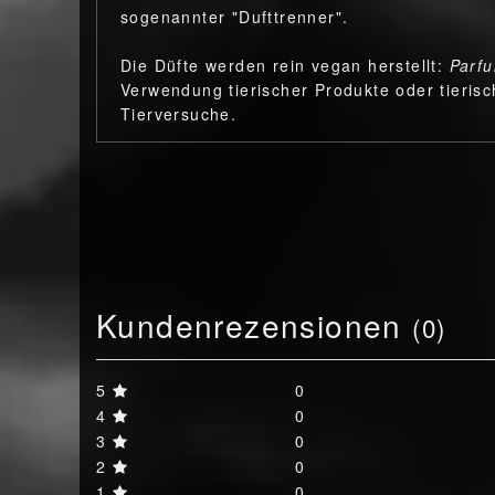
sogenannter "Dufttrenner".
Die Düfte werden rein vegan herstellt:
Parf
Verwendung tierischer Produkte oder tieris
Tierversuche.
Kundenrezensionen
(0)
5
0
4
0
3
0
2
0
1
0