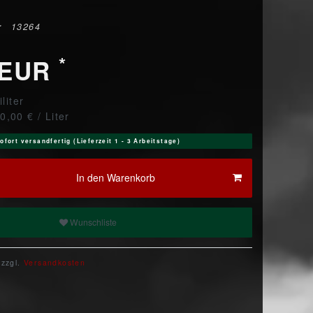
r
13264
*
 EUR
iliter
0,00 € / Liter
ofort versandfertig (Lieferzeit 1 - 3 Arbeitstage)
In den Warenkorb
Wunschliste
 zzgl.
Versandkosten