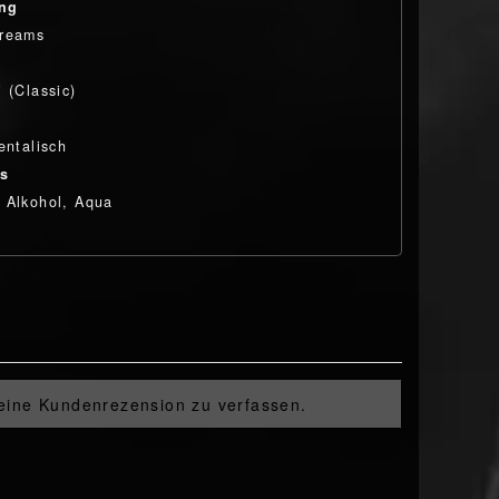
ung
Dreams
 (Classic)
entalisch
ts
 Alkohol, Aqua
 eine Kundenrezension zu verfassen.