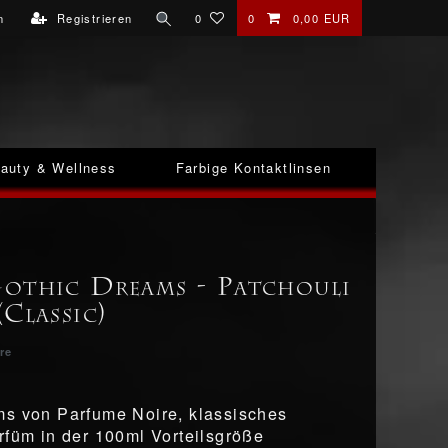
n
Registrieren
0
0
0,00 EUR
auty & Wellness
Farbige Kontaktlinsen
othic Dreams - Patchouli
Classic)
re
s von Parfume Noire, klassisches
rfüm in der 100ml Vorteilsgröße