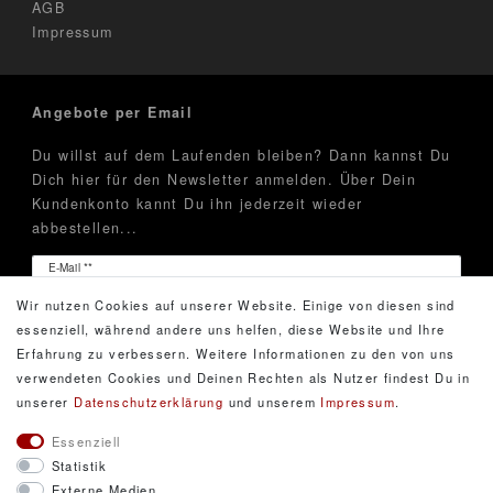
AGB
Impressum
Angebote per Email
Du willst auf dem Laufenden bleiben? Dann kannst Du
Dich hier für den Newsletter anmelden. Über Dein
Kundenkonto kannt Du ihn jederzeit wieder
abbestellen...
Newsletter
E-Mail **
Honig
Wir nutzen Cookies auf unserer Website. Einige von diesen sind
Hiermit bestätige ich, dass ich die
Daten­schutz­erklärung
essenziell, während andere uns helfen, diese Website und Ihre
gelesen habe. Meine Einwilligung kann ich jederzeit
Erfahrung zu verbessern. Weitere Informationen zu den von uns
widerrufen.**
verwendeten Cookies und Deinen Rechten als Nutzer findest Du in
unserer
Daten­schutz­erklärung
und unserem
Impressum
.
Abonnieren
Essenziell
Statistik
** Hierbei handelt es sich um ein Pflichtfeld.
Externe Medien