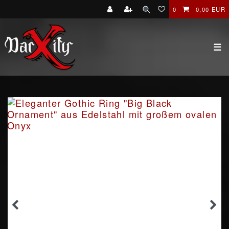
0
0,00 EUR
☰