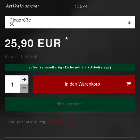
Artikelnummer
15274
Ringgröße
*
25,90 EUR
Inhalt
1
Stück
sofort versandfertig (Lieferzeit 1 - 3 Arbeitstage)
In den Warenkorb
Wunschliste
* inkl. ges. MwSt. zzgl.
Versandkosten