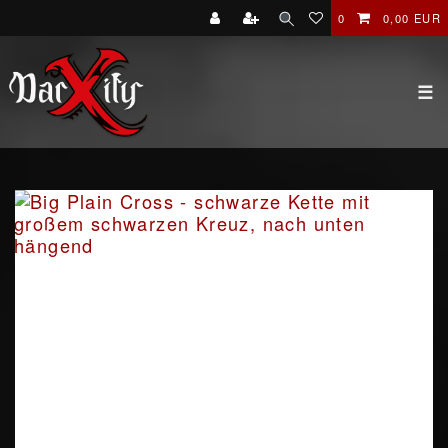
0
0,00 EUR
☰