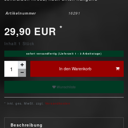
Artikelnummer
16291
*
29,90 EUR
Inhalt
1
Stück
sofort versandfertig (Lieferzeit 1 - 3 Arbeitstage)
In den Warenkorb
Wunschliste
* inkl. ges. MwSt. zzgl.
Versandkosten
Beschreibung