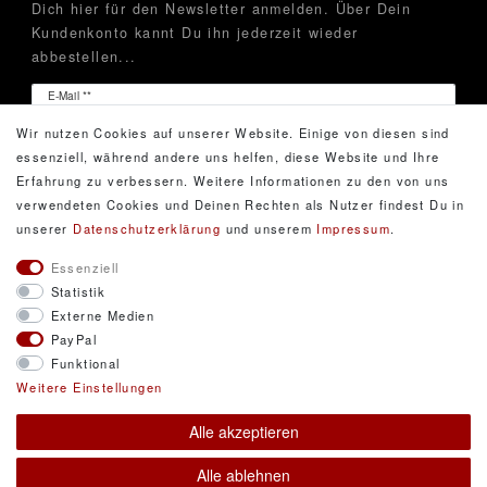
Dich hier für den Newsletter anmelden. Über Dein
Kundenkonto kannt Du ihn jederzeit wieder
abbestellen...
Newsletter
E-Mail **
Honig
Wir nutzen Cookies auf unserer Website. Einige von diesen sind
Hiermit bestätige ich, dass ich die
Daten­schutz­erklärung
essenziell, während andere uns helfen, diese Website und Ihre
gelesen habe. Meine Einwilligung kann ich jederzeit
Erfahrung zu verbessern. Weitere Informationen zu den von uns
widerrufen.**
verwendeten Cookies und Deinen Rechten als Nutzer findest Du in
unserer
Daten­schutz­erklärung
und unserem
Impressum
.
Abonnieren
Essenziell
Statistik
** Hierbei handelt es sich um ein Pflichtfeld.
Externe Medien
PayPal
Funktional
© Copyright 2026 DarXity GbR. Gestaltung, Design
Weitere Einstellungen
und Style durch DarXity GbR. Alle Rechte
Alle akzeptieren
vorbehalten.
Alle Preise inklusive gesetzlicher Mehrwertsteuer und
Alle ablehnen
zuzüglich Versandkosten. * Pflichtfeld