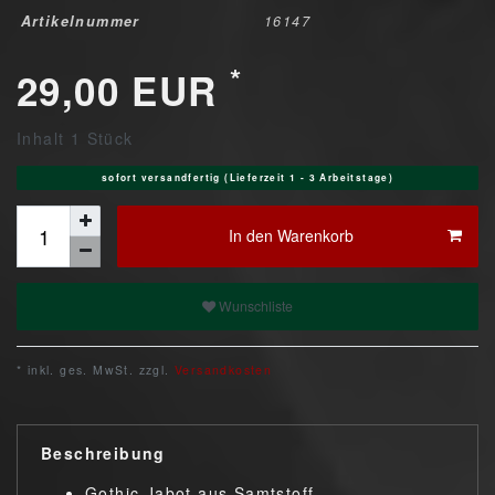
Artikelnummer
16147
*
29,00 EUR
Inhalt
1
Stück
sofort versandfertig (Lieferzeit 1 - 3 Arbeitstage)
In den Warenkorb
Wunschliste
* inkl. ges. MwSt. zzgl.
Versandkosten
Beschreibung
Gothic Jabot aus Samtstoff