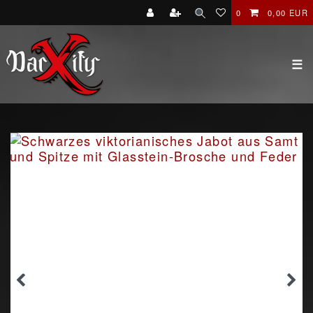
0
0,00 EUR
☰