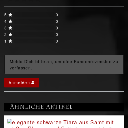
5
0
4
0
3
0
2
0
1
0
Melde Dich bitte an, um eine Kundenrezension zu
verfassen.
Anmelden
Ähnliche Artikel