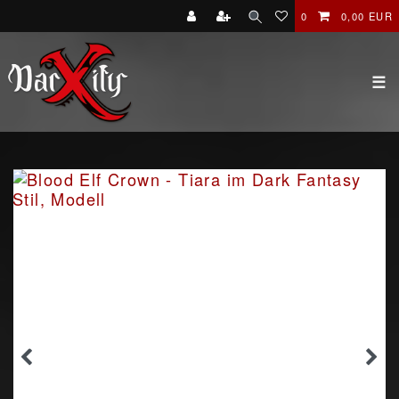
0
0,00 EUR
☰