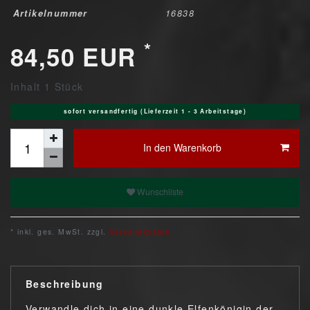
Artikelnummer
16838
*
84,50 EUR
Inhalt
1
Stück
sofort versandfertig (Lieferzeit 1 - 3 Arbeitstage)
In den Warenkorb
Wunschliste
* inkl. ges. MwSt. zzgl.
Versandkosten
Beschreibung
Verwandle dich in eine dunkle Elfenkönigin der