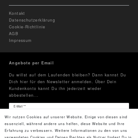
Kontakt
Datenschutzerklärung
Cookie-Richtlinie
AGB
Impressum
Angebote per Email
Du willst auf dem Laufenden bleiben? Dann kannst Du
Dich hier für den Newsletter anmelden. Über Dein
Kundenkonto kannt Du ihn jederzeit wieder
abbestellen...
Newsletter
E-Mail **
Honig
Wir nutzen Cookies auf unserer Website. Einige von diesen sind
Hiermit bestätige ich, dass ich die
Daten­schutz­erklärung
essenziell, während andere uns helfen, diese Website und Ihre
gelesen habe. Meine Einwilligung kann ich jederzeit
Erfahrung zu verbessern. Weitere Informationen zu den von uns
widerrufen.**
verwendeten Cookies und Deinen Rechten als Nutzer findest Du in