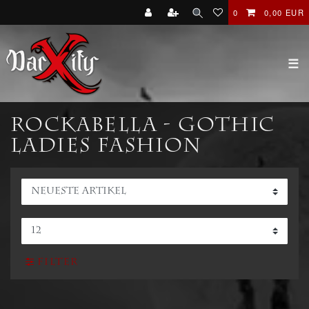
0
0,00 EUR
☰
RockABella - Gothic
Ladies Fashion
Filter