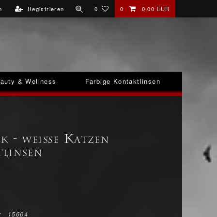
n
Registrieren
0
0
0,00 EUR
auty & Wellness
Farbige Kontaktlinsen
k - weiße Katzen
linsen
r
15604