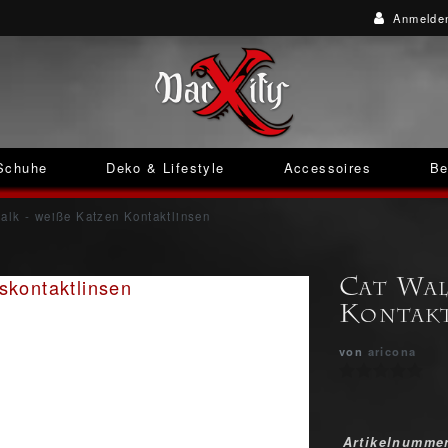
Anmelde
Schuhe
Deko & Lifestyle
Accessoires
Be
alk - weiße Katzen Kontaktlinsen
Cat Wal
Kontakt
von
aricona
Artikelnumme