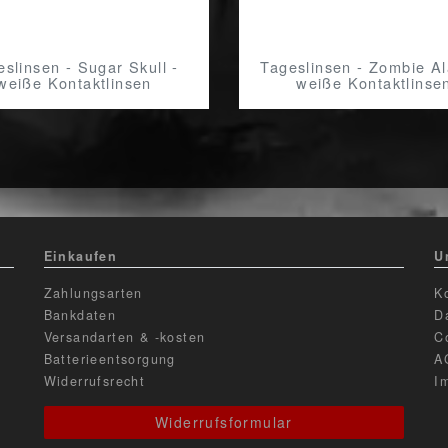
eslinsen - Sugar Skull -
Tageslinsen - Zombie Al
weiße Kontaktlinsen
weiße Kontaktlinse
Einkaufen
U
Zahlungsarten
K
Bankdaten
D
Versandarten & -kosten
C
Batterieentsorgung
A
Widerrufsrecht
I
Widerrufsformular