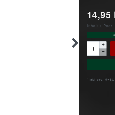
14,95
Inhalt
1
Paar
s
* inkl. ges. MwSt.