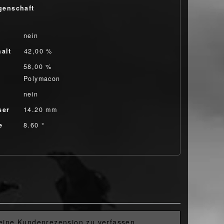
genschaft
nein
alt
42,00 %
58,00 %
Polymacon
nein
ser
14.20 mm
e
8.60 °
 eine Kundenrezension zu verfassen.