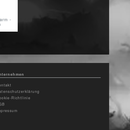
arm -
n
nternehmen
ontakt
atenschutzerklärung
ookie-Richtlinie
GB
mpressum