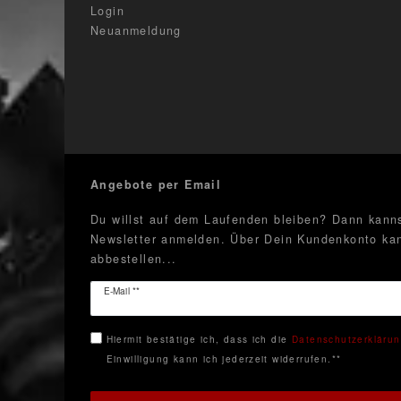
Login
Neuanmeldung
Angebote per Email
Du willst auf dem Laufenden bleiben? Dann kanns
Newsletter anmelden. Über Dein Kundenkonto kan
abbestellen...
Newsletter
E-Mail **
Honig
Hiermit bestätige ich, dass ich die
Daten­schutz­erkläru
Einwilligung kann ich jederzeit widerrufen.**