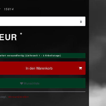
r
15814
*
 EUR
ofort versandfertig (Lieferzeit 1 - 3 Arbeitstage)
In den Warenkorb
Wunschliste
 zzgl.
Versandkosten