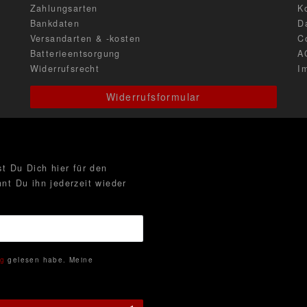
Zahlungsarten
K
Bankdaten
D
Versandarten & -kosten
C
Batterieentsorgung
A
Widerrufsrecht
I
Widerrufsformular
t Du Dich hier für den
nt Du ihn jederzeit wieder
ng
gelesen habe. Meine