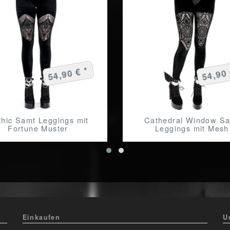
54,90 € *
54,90 
hic Samt Leggings mit
Cathedral Window S
Fortune Muster
Leggings mit Mesh
Einkaufen
U