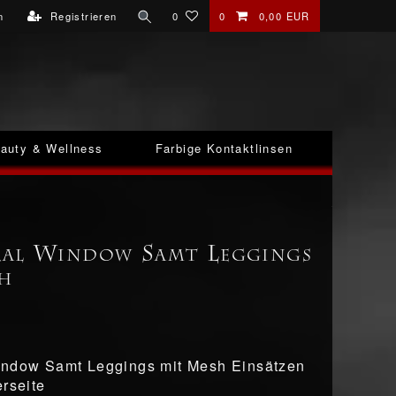
n
Registrieren
0
0
0,00 EUR
auty & Wellness
Farbige Kontaktlinsen
al Window Samt Leggings
h
indow Samt Leggings mit Mesh Einsätzen
erseite