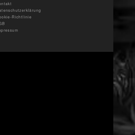
ontakt
atenschutzerklärung
ookie-Richtlinie
GB
mpressum