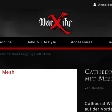
Anmelde
Schuhe
Deko & Lifestyle
Accessoires
Be
 Window Samt Leggings mit Mesh
Cathedr
mit Mes
von
Restyle
Cathedral W
auf der Vord