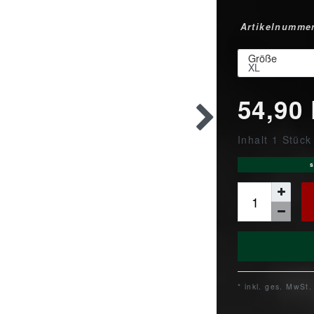
Artikelnumme
Größe
54,90
Inhalt
1
Stück
s
* inkl. ges. MwSt.