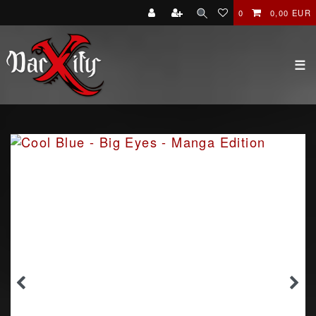
0
0,00 EUR
☰