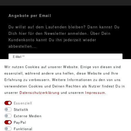
Angebote per Email
Du willst auf dem Laufenden bleiben? Dann kannst Du
Dich hier für den Newsletter anmelden. Über Dein
Kundenkonto kannt Du ihn jederzeit wieder
abbestellen...
Newsletter
E-Mail **
Honig
Wir nutzen Cookies auf unserer Website. Einige von diesen sind
Hiermit bestätige ich, dass ich die
Daten­schutz­erklärung
essenziell, während andere uns helfen, diese Website und Ihre
gelesen habe. Meine Einwilligung kann ich jederzeit
Erfahrung zu verbessern. Weitere Informationen zu den von uns
widerrufen.**
verwendeten Cookies und Deinen Rechten als Nutzer findest Du in
unserer
Daten­schutz­erklärung
und unserem
Impressum
.
Abonnieren
Essenziell
Statistik
** Hierbei handelt es sich um ein Pflichtfeld.
Externe Medien
PayPal
Funktional