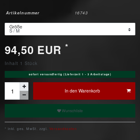
Artikelnummer
16743
Größe
*
94,50 EUR
Inhalt
1
Stück
sofort versandfertig (Lieferzeit 1 - 3 Arbeitstage)
In den Warenkorb
Wunschliste
* inkl. ges. MwSt. zzgl.
Versandkosten