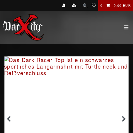
0
0,00 EUR
☰