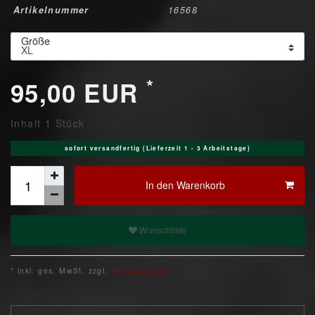
Artikelnummer
16568
Größe
*
95,00 EUR
Inhalt
1
Stück
sofort versandfertig (Lieferzeit 1 - 3 Arbeitstage)
In den Warenkorb
Wunschliste
* inkl. ges. MwSt. zzgl.
Versandkosten