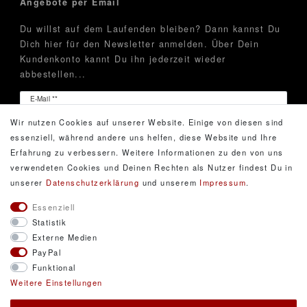
Angebote per Email
Du willst auf dem Laufenden bleiben? Dann kannst Du
Dich hier für den Newsletter anmelden. Über Dein
Kundenkonto kannt Du ihn jederzeit wieder
abbestellen...
Newsletter
E-Mail **
Honig
Wir nutzen Cookies auf unserer Website. Einige von diesen sind
Hiermit bestätige ich, dass ich die
Daten­schutz­erklärung
essenziell, während andere uns helfen, diese Website und Ihre
gelesen habe. Meine Einwilligung kann ich jederzeit
Erfahrung zu verbessern. Weitere Informationen zu den von uns
widerrufen.**
verwendeten Cookies und Deinen Rechten als Nutzer findest Du in
unserer
Daten­schutz­erklärung
und unserem
Impressum
.
Abonnieren
Essenziell
Statistik
** Hierbei handelt es sich um ein Pflichtfeld.
Externe Medien
PayPal
Funktional
© Copyright 2026 DarXity GbR. Gestaltung, Design
Weitere Einstellungen
und Style durch DarXity GbR. Alle Rechte