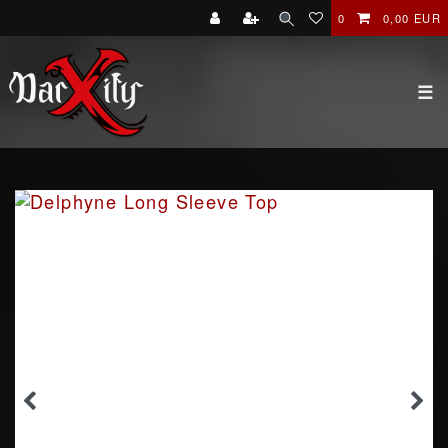
0
0,00 EUR
☰