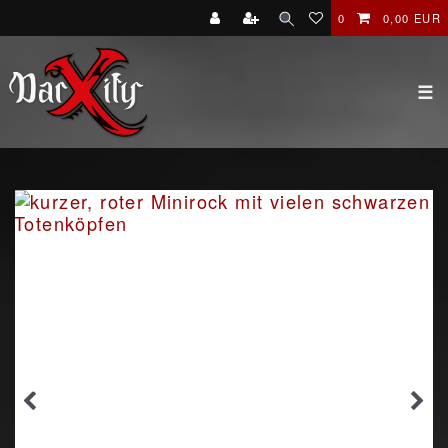
0
0,00 EUR
☰