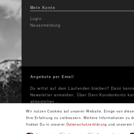
Mein Konto
Login
Neuanmeldung
Angebote per Email
Du willst auf dem Laufenden bleiben? Dann kanns
Newsletter anmelden. Über Dein Kundenkonto kan
abbestellen...
Wir nutzen Cookies auf unserer Website. Einige von diese
Newsletter
E-Mail **
Ihre Erfahrung zu verbessern. Weitere Informationen zu
Honig
findest Du in unserer
Daten­schutz­erklärung
und unserem
Hiermit bestätige ich, dass ich die
Daten­schutz­erkläru