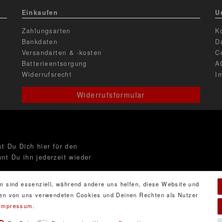
Einkaufen
U
Zahlungsarten
K
Bankdaten
D
Versandarten & -kosten
C
Batterieentsorgung
A
Widerrufsrecht
I
Widerrufsformular
t Du Dich hier für den
nt Du ihn jederzeit wieder
n sind essenziell, während andere uns helfen, diese Website und
 den von uns verwendeten Cookies und Deinen Rechten als Nutzer
Impressum
.
ng
gelesen habe. Meine