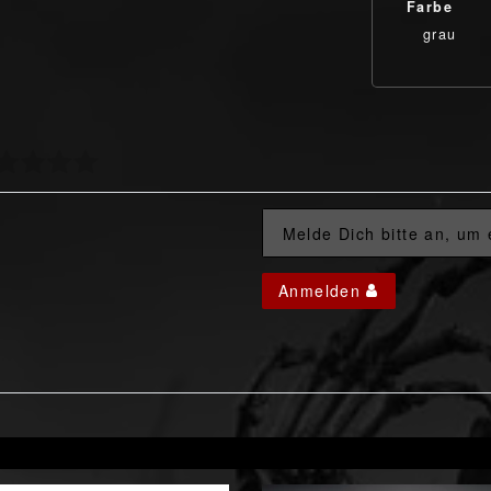
Farbe
grau
Melde Dich bitte an, um
Anmelden