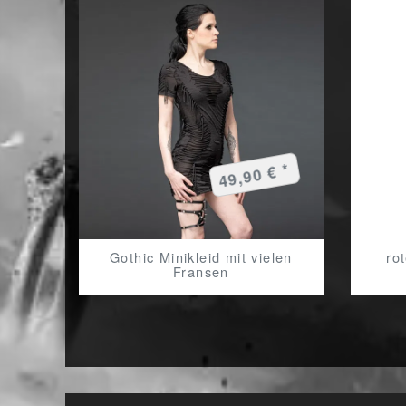
49,90 € *
Gothic Minikleid mit vielen
ro
Fransen