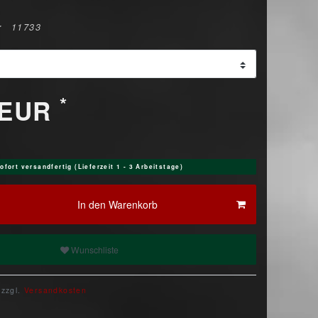
r
11733
*
 EUR
ofort versandfertig (Lieferzeit 1 - 3 Arbeitstage)
In den Warenkorb
Wunschliste
 zzgl.
Versandkosten