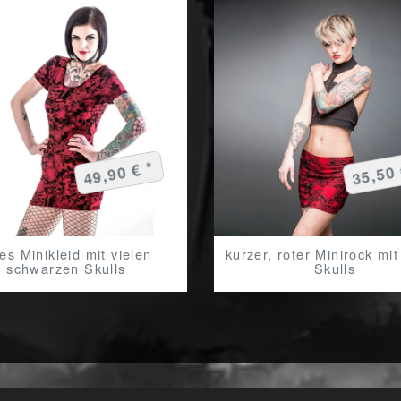
49,90 € *
35,50 
tes Minikleid mit vielen
kurzer, roter Minirock mit
schwarzen Skulls
Skulls