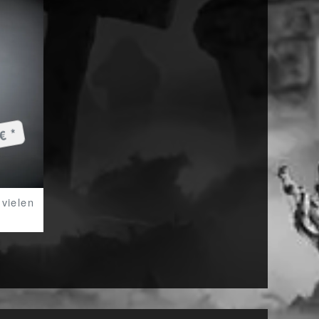
€ *
 vielen