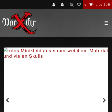
0
0,00 EUR
☰