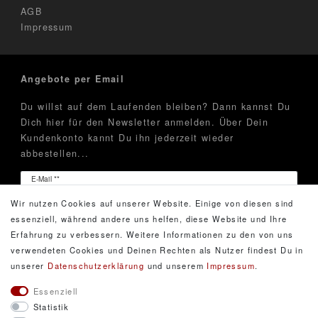
AGB
Impressum
Angebote per Email
Du willst auf dem Laufenden bleiben? Dann kannst Du
Dich hier für den Newsletter anmelden. Über Dein
Kundenkonto kannt Du ihn jederzeit wieder
abbestellen...
Newsletter
E-Mail **
Honig
Wir nutzen Cookies auf unserer Website. Einige von diesen sind
Hiermit bestätige ich, dass ich die
Daten­schutz­erklärung
essenziell, während andere uns helfen, diese Website und Ihre
gelesen habe. Meine Einwilligung kann ich jederzeit
Erfahrung zu verbessern. Weitere Informationen zu den von uns
widerrufen.**
verwendeten Cookies und Deinen Rechten als Nutzer findest Du in
unserer
Daten­schutz­erklärung
und unserem
Impressum
.
Abonnieren
Essenziell
Statistik
** Hierbei handelt es sich um ein Pflichtfeld.