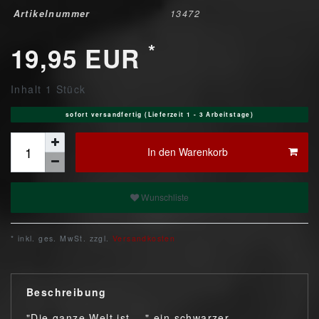
Artikelnummer
13472
*
19,95 EUR
Inhalt
1
Stück
sofort versandfertig (Lieferzeit 1 - 3 Arbeitstage)
In den Warenkorb
Wunschliste
* inkl. ges. MwSt. zzgl.
Versandkosten
Beschreibung
"Die ganze Welt ist ..." ein schwarzer