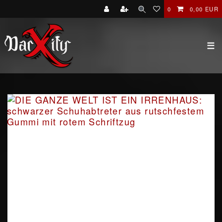
0
0,00 EUR
☰