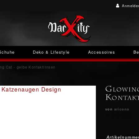
Anmelde
Schuhe
Deko & Lifestyle
Accessoires
Be
ng Cat - gelbe Kontaktlinsen
Glowing
Kontakt
von
aricona
Artikelnumme