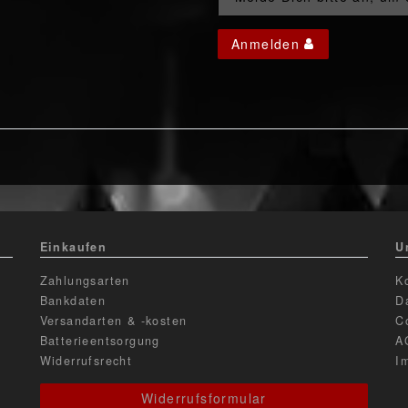
Anmelden
Einkaufen
U
Zahlungsarten
K
Bankdaten
D
Versandarten & -kosten
C
Batterieentsorgung
A
Widerrufsrecht
I
Widerrufsformular