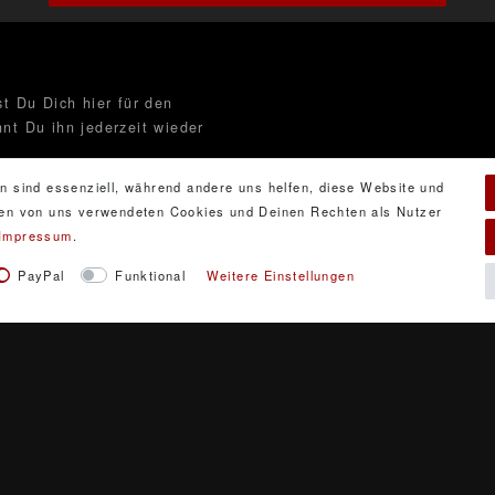
t Du Dich hier für den
nt Du ihn jederzeit wieder
n sind essenziell, während andere uns helfen, diese Website und
 den von uns verwendeten Cookies und Deinen Rechten als Nutzer
Impressum
.
ng
gelesen habe. Meine
PayPal
Funktional
Weitere Einstellungen
i handelt es sich um ein Pflichtfeld.
y GbR. Gestaltung, Design und Style durch DarXity GbR. 
sive gesetzlicher Mehrwertsteuer und zuzüglich Versandkos