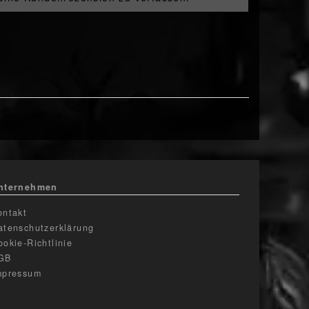
nternehmen
ontakt
atenschutzerklärung
ookie-Richtlinie
GB
mpressum