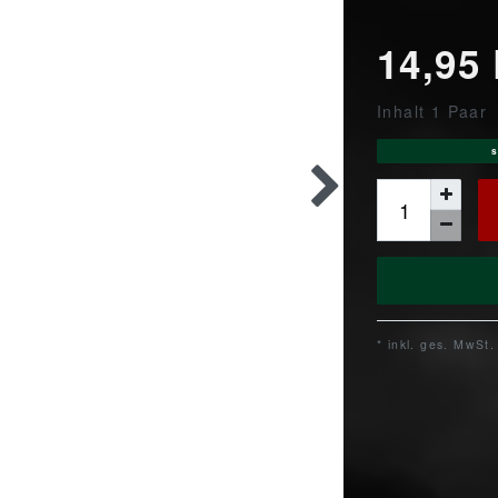
14,95
Inhalt
1
Paar
s
* inkl. ges. MwSt.