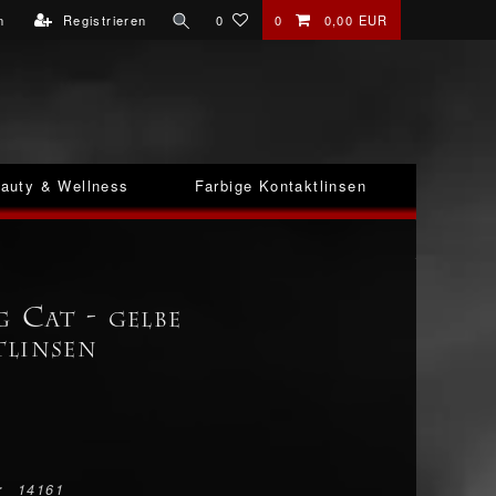
n
Registrieren
0
0
0,00 EUR
auty & Wellness
Farbige Kontaktlinsen
 Cat - gelbe
linsen
r
14161