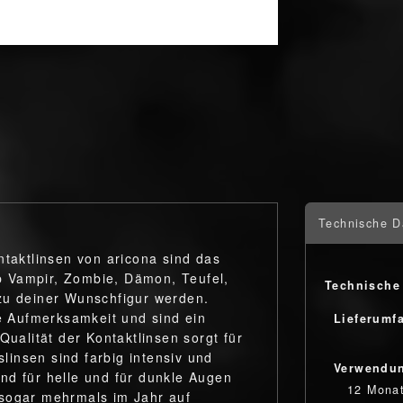
Technische D
ntaktlinsen von aricona sind das
 Vampir, Zombie, Dämon, Teufel,
Technische
zu deiner Wunschfigur werden.
te Aufmerksamkeit und sind ein
Lieferumf
Qualität der Kontaktlinsen sorgt für
insen sind farbig intensiv und
Verwendu
nd für helle und für dunkle Augen
12 Mona
 sogar mehrmals im Jahr auf