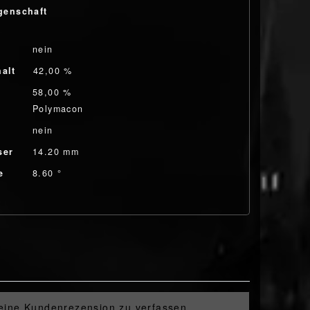
genschaft
nein
alt
42,00 %
58,00 %
Polymacon
nein
ser
14.20 mm
e
8.60 °
 eine Kundenrezension zu verfassen.