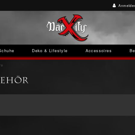
Anmelde
Schuhe
Deko & Lifestyle
Accessoires
Be
re
behör