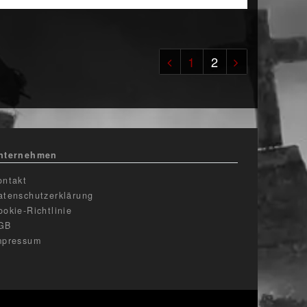
1
2
nternehmen
ontakt
atenschutzerklärung
ookie-Richtlinie
GB
mpressum