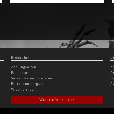
Einkaufen
U
Zahlungsarten
K
Bankdaten
D
Versandarten & -kosten
C
Batterieentsorgung
A
Widerrufsrecht
I
Widerrufsformular