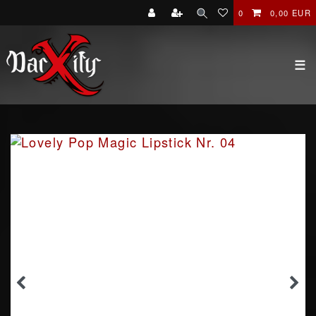
0
0,00 EUR
☰