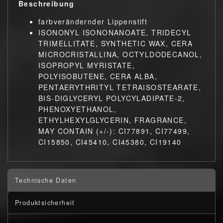
Beschreibung
farbverändernder Lippenstift
ISONONYL ISONONANOATE, TRIDECYL
TRIMELLITATE, SYNTHETIC WAX, CERA
MICROCRISTALLINA, OCTYLDODECANOL,
ISOPROPYL MYRISTATE,
POLYISOBUTENE, CERA ALBA,
PENTAERYTHRITYL TETRAISOSTEARATE,
BIS-DIGLYCERYL POLYCYLADIPATE-2,
PHENOXYETHANOL,
ETHYLHEXYLGLYCERIN, FRAGRANCE,
MAY CONTAIN (+/-): CI77891, CI77499,
CI15850, CI45410, CI45380, CI19140
Technische Daten
Produktsicherheit