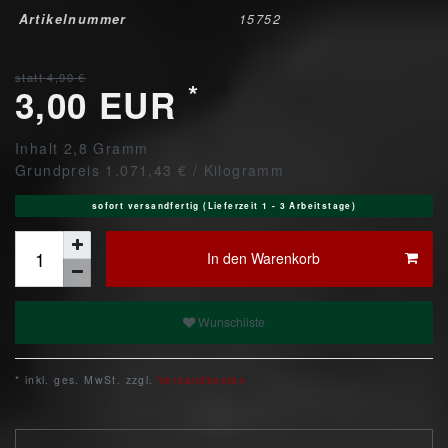
Artikelnummer
15752
statt 4,90 €
*
3,00 EUR
Inhalt
2,8
Gramm
Grundpreis
1.071,43 € / Kilogramm
sofort versandfertig (Lieferzeit 1 - 3 Arbeitstage)
In den Warenkorb
Wunschliste
* inkl. ges. MwSt. zzgl.
Versandkosten