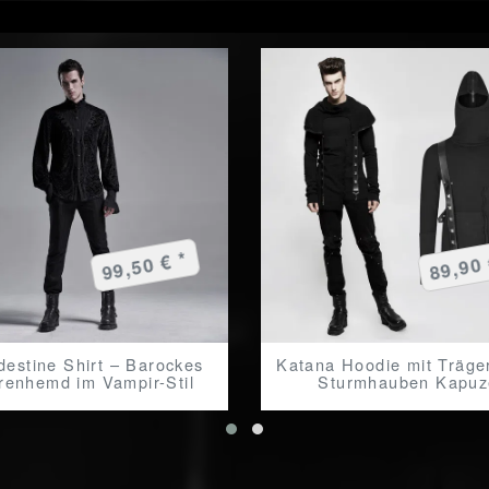
99,50 € *
89,90 
destine Shirt – Barockes
Katana Hoodie mit Träge
renhemd im Vampir-Stil
Sturmhauben Kapuz