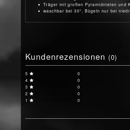
Träger mit großen Pyramidnieten und 
waschbar bei 30°, Bügeln nur bei nied
Kundenrezensionen
(0)
5
0
4
0
3
0
2
0
1
0