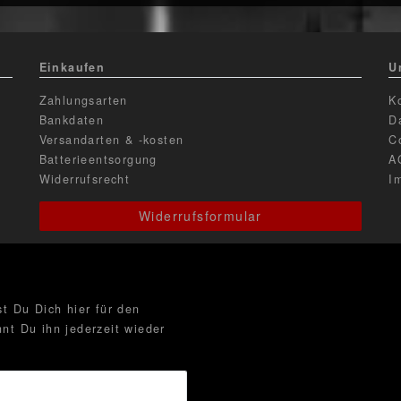
Einkaufen
U
Zahlungsarten
K
Bankdaten
D
Versandarten & -kosten
C
Batterieentsorgung
A
Widerrufsrecht
I
Widerrufsformular
t Du Dich hier für den
nt Du ihn jederzeit wieder