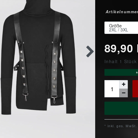
Artikelnumme
Größe
89,90
Inhalt
1
Stück
s
* inkl. ges. MwSt.