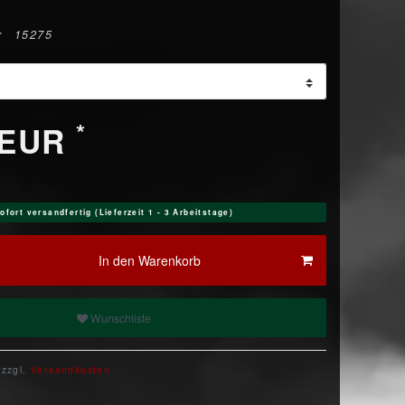
r
15275
*
 EUR
ofort versandfertig (Lieferzeit 1 - 3 Arbeitstage)
In den Warenkorb
Wunschliste
 zzgl.
Versandkosten