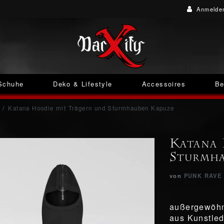
Anmelde
Schuhe
Deko & Lifestyle
Accessoires
Be
Katana Hoodie mit Trägern und Sturmhauben Kapuze
Katana 
Sturmha
von
PUNK RAVE
außergewöhn
aus Kunstled