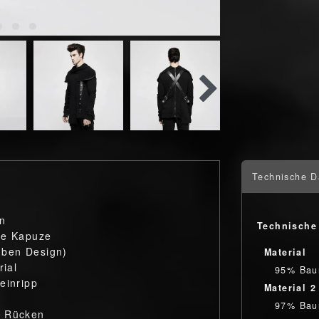
Technische D
en
Technische
ie Kapuze
uben Design)
Material
ial
95% Bau
einripp
Material 2
97% Bau
m Rücken