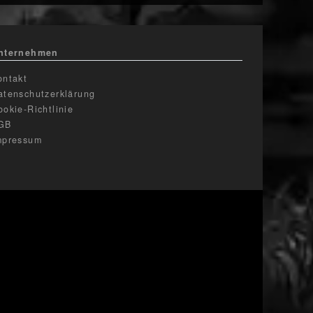
nternehmen
ontakt
atenschutzerklärung
ookie-Richtlinie
GB
mpressum