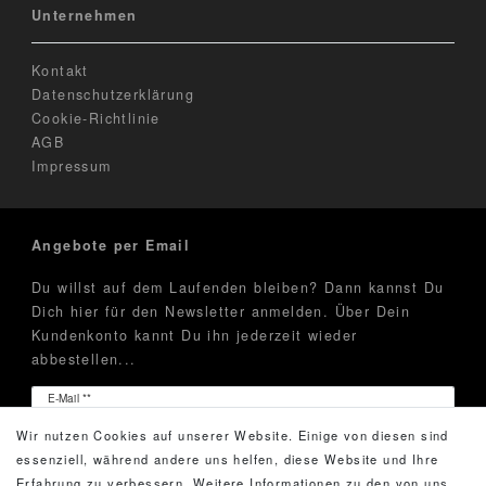
Unternehmen
Kontakt
Datenschutzerklärung
Cookie-Richtlinie
AGB
Impressum
Angebote per Email
Du willst auf dem Laufenden bleiben? Dann kannst Du
Dich hier für den Newsletter anmelden. Über Dein
Kundenkonto kannt Du ihn jederzeit wieder
abbestellen...
Newsletter
E-Mail **
Honig
Wir nutzen Cookies auf unserer Website. Einige von diesen sind
Hiermit bestätige ich, dass ich die
Daten­schutz­erklärung
essenziell, während andere uns helfen, diese Website und Ihre
gelesen habe. Meine Einwilligung kann ich jederzeit
Erfahrung zu verbessern. Weitere Informationen zu den von uns