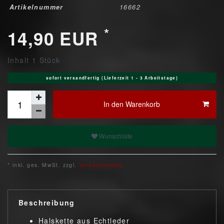
Artikelnummer
16662
*
14,90 EUR
Inhalt
1
Stück
sofort versandfertig (Lieferzeit 1 - 3 Arbeitstage)
In den Warenkorb
Wunschliste
* inkl. ges. MwSt. zzgl.
Versandkosten
Beschreibung
Halskette aus Echtleder