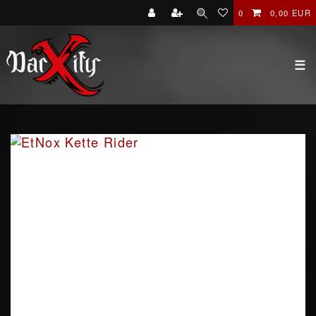
0
0,00 EUR
☰