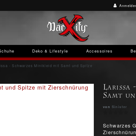
Anmelde
Schuhe
Deko & Lifestyle
Accessoires
Be
issa - Schwarzes Minikleid mit Samt und Spitze
Larissa
Samt un
von
Sinister
Schwarzes Go
Zierschnüru