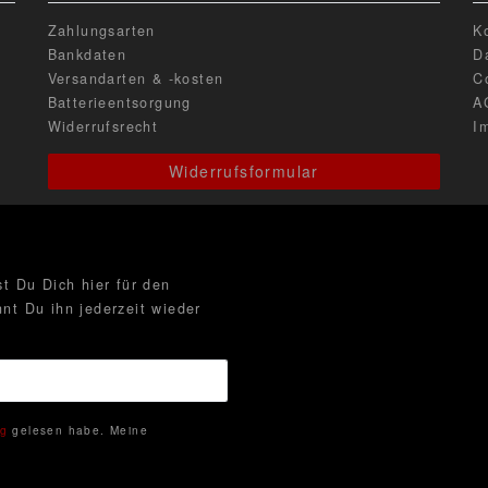
Zahlungsarten
K
Bankdaten
D
Versandarten & -kosten
C
Batterieentsorgung
A
Widerrufsrecht
I
Widerrufsformular
t Du Dich hier für den
nt Du ihn jederzeit wieder
ng
gelesen habe. Meine