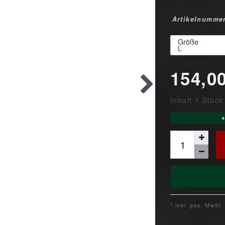
Artikelnumme
Größe
154,0
Inhalt
1
Stück
s
* inkl. ges. MwSt.