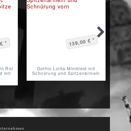
139,00 € *
€ *
in Rot
Gothic Lolita Minikleid mit
Dark
d mit
Schnürung und Spitzenärmeln
nternehmen