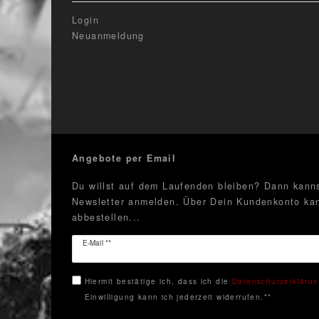
Login
Neuanmeldung
Angebote per Email
Du willst auf dem Laufenden bleiben? Dann kanns
Newsletter anmelden. Über Dein Kundenkonto kan
abbestellen...
Newsletter
E-Mail **
Honig
Hiermit bestätige ich, dass ich die
Daten­schutz­erkläru
Einwilligung kann ich jederzeit widerrufen.**