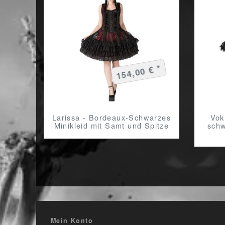
154,00 € *
Larissa - Bordeaux-Schwarzes
Vok
Minikleid mit Samt und Spitze
schw
Mein Konto