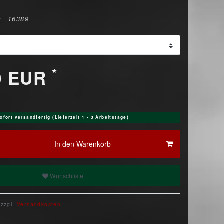
r
16389
*
0 EUR
ofort versandfertig (Lieferzeit 1 - 3 Arbeitstage)
In den Warenkorb
Wunschliste
 zzgl.
Versandkosten