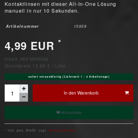
Kontaktlinsen mit dieser All-In-One Lösung
manuell in nur 10 Sekunden.
Artikelnummer
15959
*
4,99 EUR
Inhalt
360
Milliliter
Grundpreis
13,86 € / Liter
sofort versandfertig (Lieferzeit 1 - 3 Arbeitstage)
In den Warenkorb
Wunschliste
* inkl. ges. MwSt. zzgl.
Versandkosten