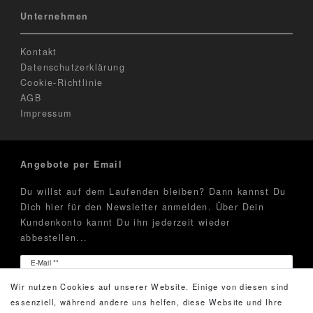
Unternehmen
Kontakt
Datenschutzerklärung
Cookie-Richtlinie
AGB
Impressum
Angebote per Email
Du willst auf dem Laufenden bleiben? Dann kannst Du
Dich hier für den Newsletter anmelden. Über Dein
Kundenkonto kannt Du ihn jederzeit wieder
abbestellen...
Newsletter
E-Mail **
Honig
Wir nutzen Cookies auf unserer Website. Einige von diesen sind
Hiermit bestätige ich, dass ich die
Daten­schutz­erklärung
essenziell, während andere uns helfen, diese Website und Ihre