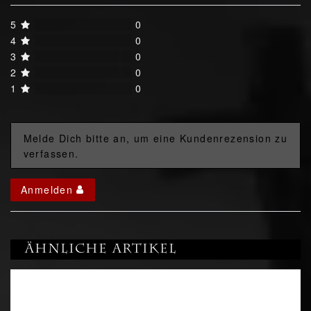
5
0
4
0
3
0
2
0
1
0
Melde Dich bitte an, um eine Kundenrezension zu
verfassen.
Anmelden
Ähnliche Artikel