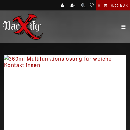
0
0,00 EUR
☰