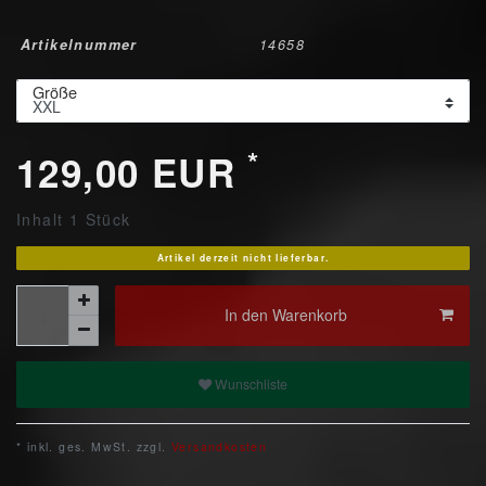
Artikelnummer
14658
Größe
*
129,00 EUR
Inhalt
1
Stück
Artikel derzeit nicht lieferbar.
In den Warenkorb
Wunschliste
* inkl. ges. MwSt. zzgl.
Versandkosten