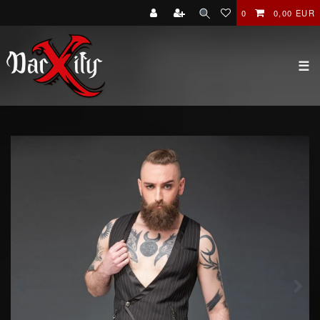
0
0,00 EUR
☰