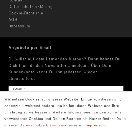
Datenschutzerklärung
Cookie-Richtlinie
AGB
Impressum
Angebote per Email
Du willst auf dem Laufenden bleiben? Dann kannst Du
Dich hier für den Newsletter anmelden. Über Dein
Kundenkonto kannt Du ihn jederzeit wieder
abbestellen...
Newsletter
E-Mail **
Honig
Wir nutzen Cookies auf unserer Website. Einige von diesen sind
Hiermit bestätige ich, dass ich die
Daten­schutz­erklärung
essenziell, während andere uns helfen, diese Website und Ihre
gelesen habe. Meine Einwilligung kann ich jederzeit
Erfahrung zu verbessern. Weitere Informationen zu den von uns
widerrufen.**
verwendeten Cookies und Deinen Rechten als Nutzer findest Du in
unserer
Daten­schutz­erklärung
und unserem
Impressum
.