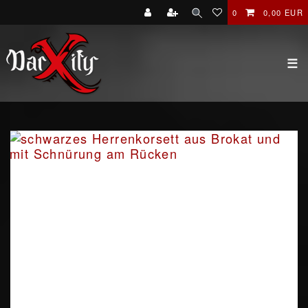
0
0,00 EUR
☰