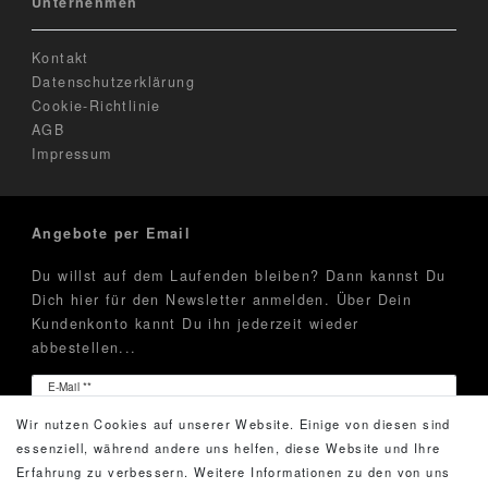
Unternehmen
Kontakt
Datenschutzerklärung
Cookie-Richtlinie
AGB
Impressum
Angebote per Email
Du willst auf dem Laufenden bleiben? Dann kannst Du
Dich hier für den Newsletter anmelden. Über Dein
Kundenkonto kannt Du ihn jederzeit wieder
abbestellen...
Newsletter
E-Mail **
Honig
Wir nutzen Cookies auf unserer Website. Einige von diesen sind
Hiermit bestätige ich, dass ich die
Daten­schutz­erklärung
essenziell, während andere uns helfen, diese Website und Ihre
gelesen habe. Meine Einwilligung kann ich jederzeit
Erfahrung zu verbessern. Weitere Informationen zu den von uns