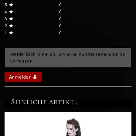
5
0
4
0
3
0
2
0
1
0
Melde Dich bitte an, um eine Kundenrezension zu
verfassen.
Anmelden
Ähnliche Artikel