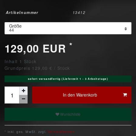
Artikelnummer
13412
Größe
*
129,00 EUR
Inhalt
1
Stück
Grundpreis
129,00 € / Stück
sofort versandfertig (Lieferzeit 1 - 3 Arbeitstage)
In den Warenkorb
Wunschliste
* inkl. ges. MwSt. zzgl.
Versandkosten