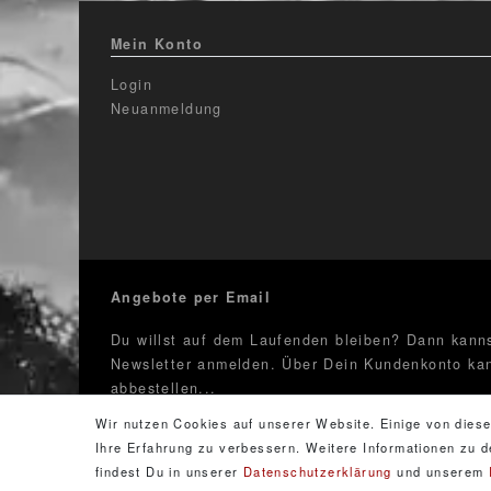
Mein Konto
Login
Neuanmeldung
Angebote per Email
Du willst auf dem Laufenden bleiben? Dann kanns
Newsletter anmelden. Über Dein Kundenkonto kan
abbestellen...
Wir nutzen Cookies auf unserer Website. Einige von diese
Newsletter
E-Mail **
Ihre Erfahrung zu verbessern. Weitere Informationen zu
Honig
findest Du in unserer
Daten­schutz­erklärung
und unserem
Hiermit bestätige ich, dass ich die
Daten­schutz­erkläru