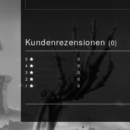
Kundenrezensionen
(0)
5
0
4
0
3
0
2
0
1
0