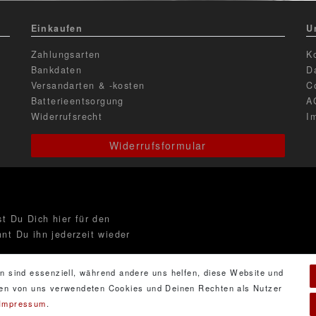
Einkaufen
U
Zahlungsarten
K
Bankdaten
D
Versandarten & -kosten
C
Batterieentsorgung
A
Widerrufsrecht
I
Widerrufsformular
t Du Dich hier für den
nt Du ihn jederzeit wieder
n sind essenziell, während andere uns helfen, diese Website und
 den von uns verwendeten Cookies und Deinen Rechten als Nutzer
Impressum
.
ng
gelesen habe. Meine