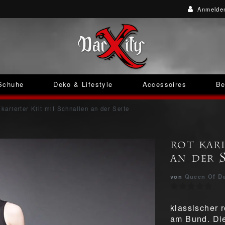
Anmelde
Schuhe
Deko & Lifestyle
Accessoires
Be
 karierter Kilt mit Schnallen an der Seite
rot kar
an der S
von
Queen Of D
klassischer r
am Bund. Die