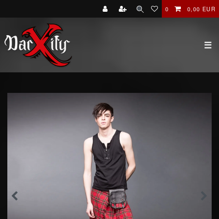
0
0,00 EUR
☰