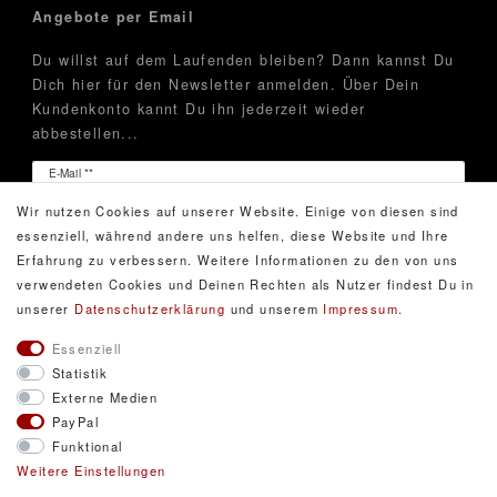
Angebote per Email
Du willst auf dem Laufenden bleiben? Dann kannst Du
Dich hier für den Newsletter anmelden. Über Dein
Kundenkonto kannt Du ihn jederzeit wieder
abbestellen...
Newsletter
E-Mail **
Honig
Wir nutzen Cookies auf unserer Website. Einige von diesen sind
Hiermit bestätige ich, dass ich die
Daten­schutz­erklärung
essenziell, während andere uns helfen, diese Website und Ihre
gelesen habe. Meine Einwilligung kann ich jederzeit
Erfahrung zu verbessern. Weitere Informationen zu den von uns
widerrufen.**
verwendeten Cookies und Deinen Rechten als Nutzer findest Du in
unserer
Daten­schutz­erklärung
und unserem
Impressum
.
Abonnieren
Essenziell
Statistik
** Hierbei handelt es sich um ein Pflichtfeld.
Externe Medien
PayPal
Funktional
© Copyright 2026 DarXity GbR. Gestaltung, Design
Weitere Einstellungen
und Style durch DarXity GbR. Alle Rechte