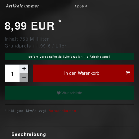
Artikelnummer
12504
*
8,99 EUR
Inhalt
750
Milliliter
Grundpreis
11,99 € / Liter
sofort versandfertig (Lieferzeit 1 - 3 Arbeitstage)
In den Warenkorb
Wunschliste
* inkl. ges. MwSt. zzgl.
Versandkosten
Beschreibung