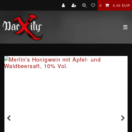
0
0,00 EUR
☰