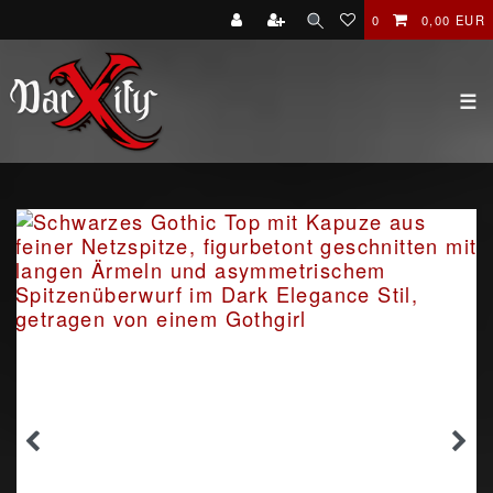
0
0,00 EUR
☰