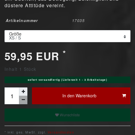
düstere Attitüde vereint.
Artikelnummer
17035
Größe
*
59,95 EUR
Inhalt
1
Stück
sofort versandfertig (Lieferzeit 1 - 3 Arbeitstage)
In den Warenkorb
Wunschliste
* inkl. ges. MwSt. zzgl.
Versandkosten