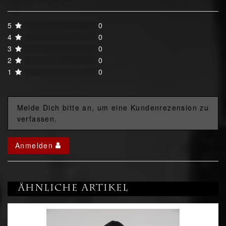
5
0
4
0
3
0
2
0
1
0
Melde Dich bitte an, um eine Kundenrezension zu
verfassen.
Anmelden
Ähnliche Artikel